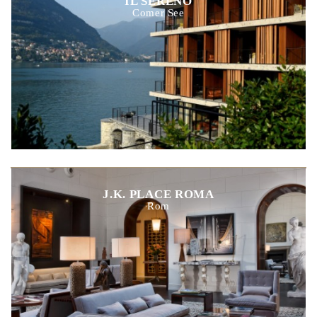
IL SERENO
Comer See
J.K. PLACE ROMA
Rom