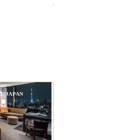
GROSSE R
UNDREISE P
HILIPPINEN
E JAPAN