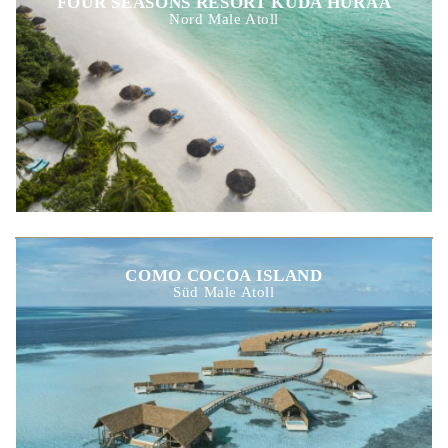
FOUR SEASONS RESORT KUDA HURAA
Nord Male Atoll
COMO COCOA ISLAND
Süd Male Atoll