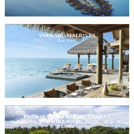
VAKKARU MALDIVES
Baa Atoll
FOUR SEASONS RESORT LANDAA
GIRAAVARU
Baa Atoll