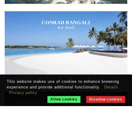
CONRAD RANGALI
Ari Atoll
This website makes use of cookies to enhance browsing
experience and provide additional functionality.
Details
Privacy policy
Allow cookies
Disallow cookies
LUX* SOUTH ARI ATOLL
South Ari Atoll