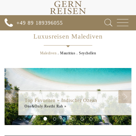
Toggle
+49 89 189396055
navigat
Luxusreisen Malediven
Malediven
Mauritius
Seychellen
Previous
Next
Top Favoriten » Indischer Ozean
COMO Cocoa Island »