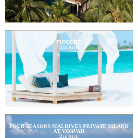
FINOLHU
Baa Atoll
FOUR SEASONS MALDIVES PRIVATE ISLAND
AT VOAVAH
Baa Atoll