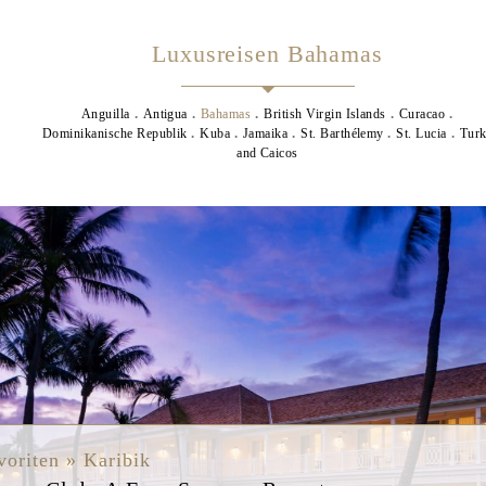
Luxusreisen Bahamas
Anguilla
Antigua
Bahamas
British Virgin Islands
Curacao
Dominikanische Republik
Kuba
Jamaika
St. Barthélemy
St. Lucia
Tur
and Caicos
s
voriten » Karibik