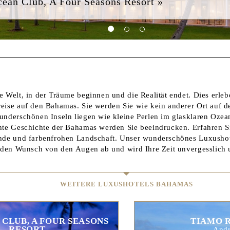
ean Club, A Four Seasons Resort »
e Welt, in der Träume beginnen und die Realität endet. Dies erle
eise auf den Bahamas. Sie werden Sie wie kein anderer Ort auf 
underschönen Inseln liegen wie kleine Perlen im glasklaren Ozean
nte Geschichte der Bahamas werden Sie beeindrucken. Erfahren S
ände und farbenfrohen Landschaft. Unser wunderschönes Luxush
jeden Wunsch von den Augen ab und wird Ihre Zeit unvergesslich u
WEITERE LUXUSHOTELS BAHAMAS
 CLUB, A FOUR SEASONS
TIAMO 
RESORT
And