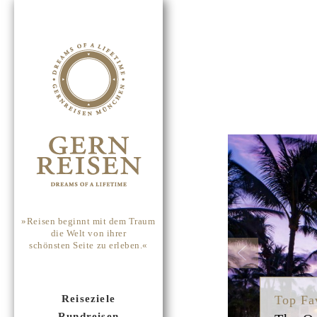
Previou
»Reisen beginnt mit dem Traum
die Welt von ihrer
schönsten Seite zu erleben.«
Top Fa
Reiseziele
Rundreisen