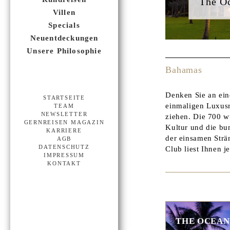
The Oc
Villen
Specials
Neuentdeckungen
Unsere Philosophie
Bahamas
Denken Sie an ein
STARTSEITE
einmaligen Luxusr
TEAM
NEWSLETTER
ziehen. Die 700 w
GERNREISEN MAGAZIN
Kultur und die bu
KARRIERE
der einsamen Str
AGB
DATENSCHUTZ
Club liest Ihnen 
IMPRESSUM
KONTAKT
THE OCEAN