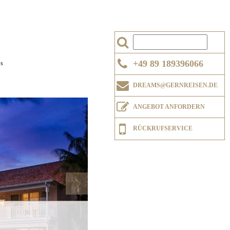
+49 89 189396066
ks
DREAMS@GERNREISEN.DE
Next
ANGEBOT ANFORDERN
RÜCKRUFSERVICE