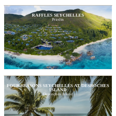
FOUR SEASONS RESORT SEYCHELLES
Mahe
RAFFLES SEYCHELLES
Praslin
FOUR SEASONS SEYCHELLES AT DESROCHES
ISLAND
Desroches Island