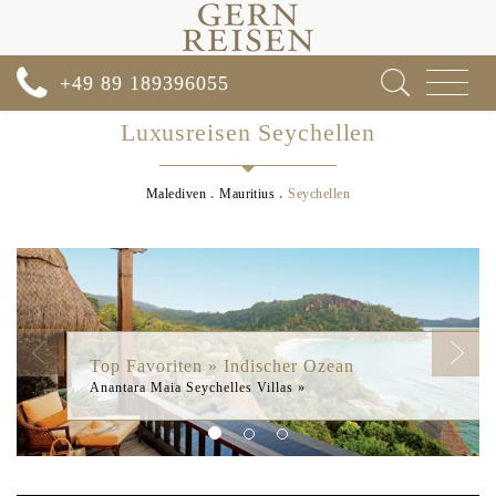
Toggle
+49 89 189396055
navigat
Luxusreisen Seychellen
Malediven
Mauritius
Seychellen
Previous
Next
Top Favoriten » Indischer Ozean
Anantara Maia Seychelles Villas »