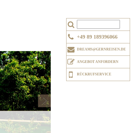
+49 89 189396066
DREAMS@GERNREISEN.DE
Next
ANGEBOT ANFORDERN
RÜCKRUFSERVICE