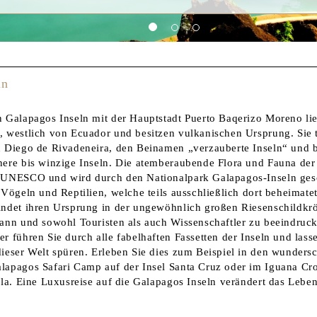
ln
n Galapagos Inseln mit der Hauptstadt Puerto Baqerizo Moreno li
, westlich von Ecuador und besitzen vulkanischen Ursprung. Sie 
n Diego de Rivadeneira, den Beinamen „verzauberte Inseln“ und 
nere bis winzige Inseln. Die atemberaubende Flora und Fauna der
 UNESCO und wird durch den Nationalpark Galapagos-Inseln gesc
 Vögeln und Reptilien, welche teils ausschließlich dort beheimate
indet ihren Ursprung in der ungewöhnlich großen Riesenschildkr
kann und sowohl Touristen als auch Wissenschaftler zu beeindruc
r führen Sie durch alle fabelhaften Fassetten der Inseln und lasse
dieser Welt spüren. Erleben Sie dies zum Beispiel in den wunder
lapagos Safari Camp auf der Insel Santa Cruz oder im Iguana Cro
ela. Eine Luxusreise auf die Galapagos Inseln verändert das Leben