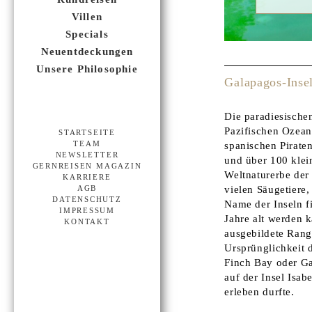
Villen
Specials
Neuentdeckungen
Unsere Philosophie
Galapagos-Inse
Die paradiesische
Pazifischen Ozean
STARTSEITE
spanischen Pirate
TEAM
NEWSLETTER
und über 100 klei
GERNREISEN MAGAZIN
Weltnaturerbe der
KARRIERE
vielen Säugetiere,
AGB
DATENSCHUTZ
Name der Inseln f
IMPRESSUM
Jahre alt werden 
KONTAKT
ausgebildete Range
Ursprünglichkeit 
Finch Bay oder Ga
auf der Insel Isab
erleben durfte.