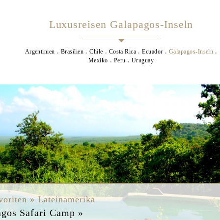
Luxusreisen Galapagos-Inseln
Argentinien
Brasilien
Chile
Costa Rica
Ecuador
Galapagos-Inseln
Mexiko
Peru
Uruguay
s
voriten » Lateinamerika
agos Safari Camp »