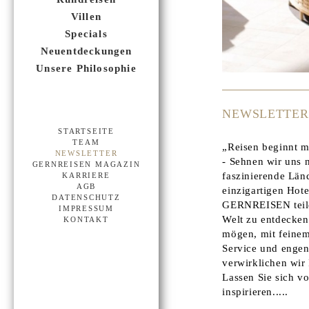
Villen
Specials
Neuentdeckungen
Unsere Philosophie
NEWSLETTER
STARTSEITE
TEAM
„Reisen beginnt m
NEWSLETTER
- Sehnen wir uns n
GERNREISEN MAGAZIN
faszinierende Län
KARRIERE
AGB
einzigartigen Hote
DATENSCHUTZ
GERNREISEN teilen
IMPRESSUM
Welt zu entdecken
KONTAKT
mögen, mit feinem
Service und engen
verwirklichen wi
Lassen Sie sich v
inspirieren.....