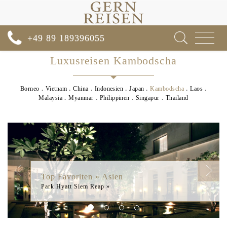
Toggle
+49 89 189396055
navigat
Luxusreisen Kambodscha
Borneo
Vietnam
China
Indonesien
Japan
Kambodscha
Laos
Malaysia
Myanmar
Philippinen
Singapur
Thailand
Previous
Next
Top Favoriten » Asien
Park Hyatt Siem Reap »