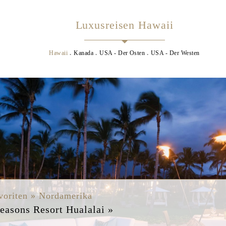
Luxusreisen Hawaii
Hawaii
Kanada
USA - Der Osten
USA - Der Westen
s
voriten » Nordamerika
easons Resort Hualalai »