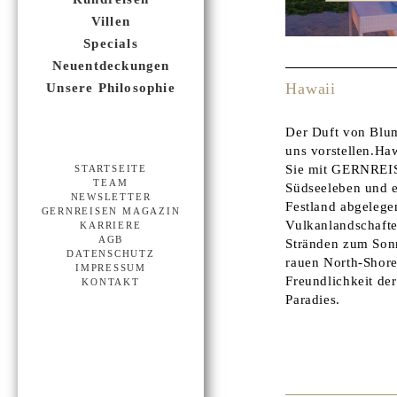
Villen
Specials
Neuentdeckungen
Hawaii
Unsere Philosophie
Der Duft von Blume
uns vorstellen.Ha
Sie mit GERNREISE
STARTSEITE
TEAM
Südseeleben und e
NEWSLETTER
Festland abgelege
GERNREISEN MAGAZIN
Vulkanlandschafte
KARRIERE
AGB
Stränden zum Sonn
DATENSCHUTZ
rauen North-Shore
IMPRESSUM
Freundlichkeit de
KONTAKT
Paradies.