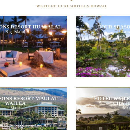
WEITERE LUXUSHOTELS HAWAII
ONS RESORT HUALALAI
FOUR SEASO
Big Island
Lana
SONS RESORT MAUI AT
HOTEL WAILE
WAILEA
CHÂT
Maui
Ma