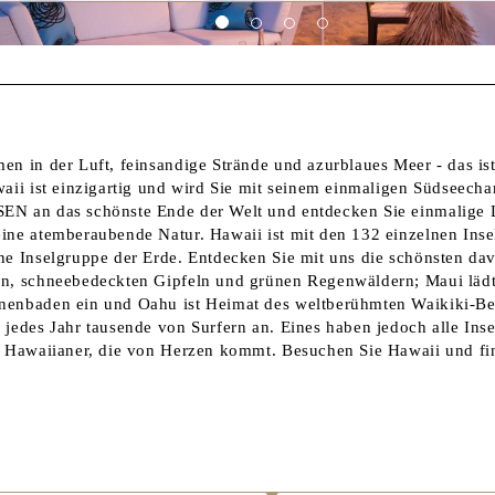
n in der Luft, feinsandige Strände und azurblaues Meer - das ist
waii ist einzigartig und wird Sie mit seinem einmaligen Südseech
N an das schönste Ende der Welt und entdecken Sie einmalige 
ine atemberaubende Natur. Hawaii ist mit den 132 einzelnen Ins
ne Inselgruppe der Erde. Entdecken Sie mit uns die schönsten dav
n, schneebedeckten Gipfeln und grünen Regenwäldern; Maui lädt
enbaden ein und Oahu ist Heimat des weltberühmten Waikiki-Bea
 jedes Jahr tausende von Surfern an. Eines haben jedoch alle Ins
r Hawaiianer, die von Herzen kommt. Besuchen Sie Hawaii und fin