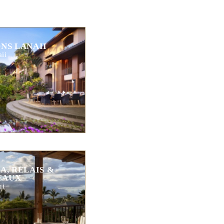
NS LANAII
ii
A, RELAIS &
EAUX
ui