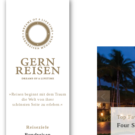
Previou
»Reisen beginnt mit dem Traum
die Welt von ihrer
schönsten Seite zu erleben.«
Top Fa
Four S
Reiseziele
Rundreisen