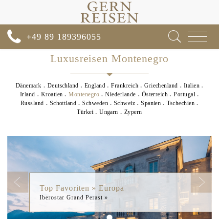
Toggle
+49 89 189396055
navigat
Luxusreisen Montenegro
Dänemark
Deutschland
England
Frankreich
Griechenland
Italien
Irland
Kroatien
Montenegro
Niederlande
Österreich
Portugal
Russland
Schottland
Schweden
Schweiz
Spanien
Tschechien
Türkei
Ungarn
Zypern
Previous
Next
Top Favoriten » Europa
Iberostar Grand Perast »