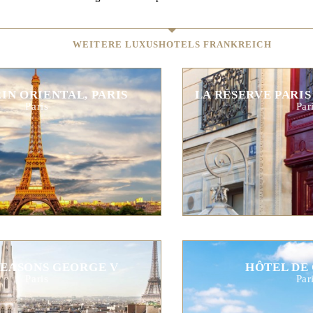
WEITERE LUXUSHOTELS FRANKREICH
N ORIENTAL, PARIS
LA RÉSERVE PARIS
Paris
Par
SEASONS GEORGE V
HÔTEL DE
Paris
Par