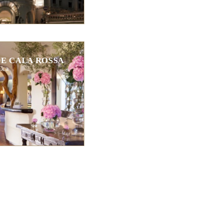
E CALA ROSSA
ika