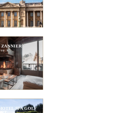
 ZANNIER
ève
HOTEL SPA GOLF
ORT