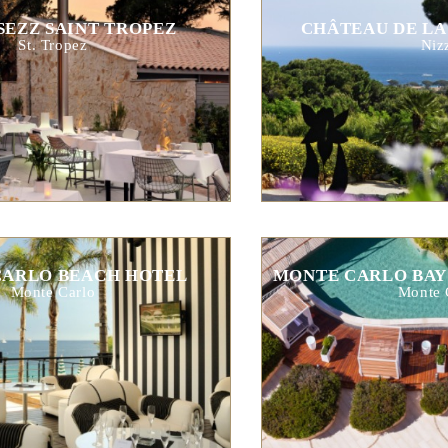
SEZZ SAINT TROPEZ
CHÂTEAU DE LA
St. Tropez
Niz
CARLO BEACH HOTEL
MONTE CARLO BAY
Monte Carlo
Monte 