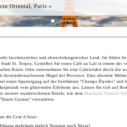
erve Ramatuelle »
n sehr facettenreiches und abwechslungsreiches Land. Im Süden lie
Stadt St. Tropez. Genießen Sie einen Café au Lait in einem der v
haften Küste. Oder unternehmen Sie eine Cabriofahrt durch die 
d thymianbewachsenen Hügel der Provence. Eine absolute Weltmet
auf einen Spaziergang auf der berühmten "Champs Élysées" und b
auptstadt vom glitzernden Eifelturm aus. Lassen Sie sich auf Ihr
nem unserer wunderschönen Hotels, wie dem
Mandarin Oriental Par
 "Haute Cuisine" verzaubern.
 die Cote d'Azur:
ufthansa mehrmals täglich Nonstop nach Nizza!