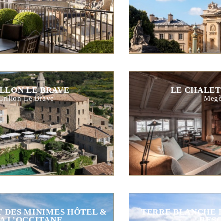
LLON LE BRAVE
LE CHALET
Crillon Le Brave
Meg
 DES MINIMES HÔTEL &
TERRE BLANCHE 
PA L’OCCITANE
RES