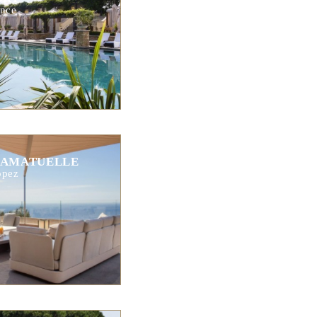
nce
RAMATUELLE
opez