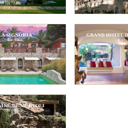
LA SIGNORIA
GRAND HOTEL D
Korsika
Kors
INE DE MURTOLI
Korsika