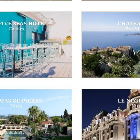
FIVE SEAS HOTEL
CHATEA
Cannes
Eze Vi
 MAS DE PIERRE
LE NEG
Nizza
Niz