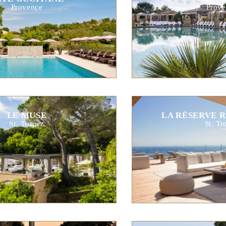
Provence
Prove
LE MUSE
LA RÉSERVE 
St. Tropez
St. Tr