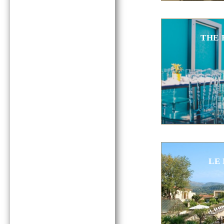
THE 
LE