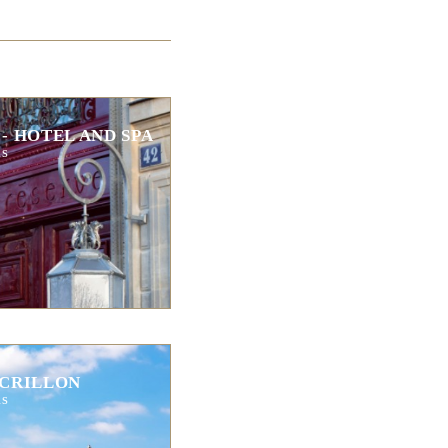
 - HOTEL AND SPA
is
 CRILLON
is