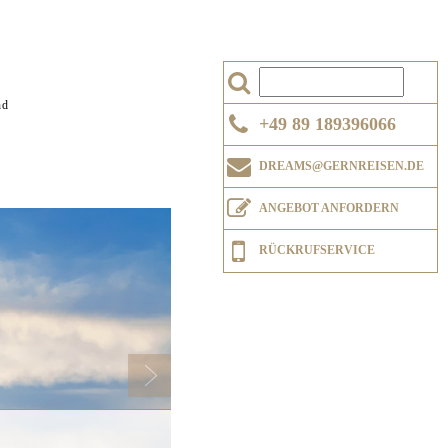
nd
+49 89 189396066
DREAMS@GERNREISEN.DE
ANGEBOT ANFORDERN
Next
RÜCKRUFSERVICE