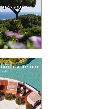
 MESSARDIÈRE
za
 HOTEL & RESORT
Carlo