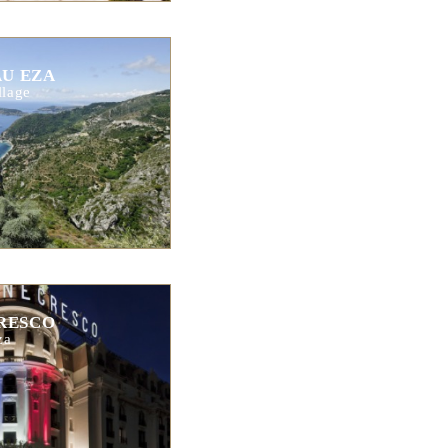
U EZA
llage
RESCO
za