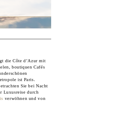
gt die Côte d’Azur mit
ielen, boutiquen Cafés
wunderschönen
ropole ist Paris.
etrachten Sie bei Nacht
er Luxusreise durch
is
verwöhnen und von