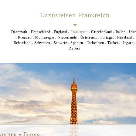
Luxusreisen Frankreich
Dänemark
Deutschland
England
Frankreich
Griechenland
Italien
Irla
Kroatien
Montenegro
Niederlande
Österreich
Portugal
Russland
Schottland
Schweden
Schweiz
Spanien
Tschechien
Türkei
Ungarn
Zypern
s
voriten » Europa