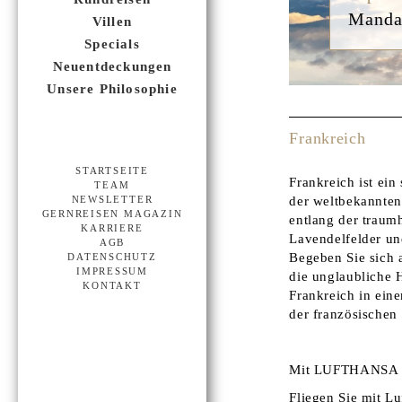
La Rés
Villen
Specials
Neuentdeckungen
Unsere Philosophie
Frankreich
STARTSEITE
Frankreich ist ei
TEAM
der weltbekannten 
NEWSLETTER
GERNREISEN MAGAZIN
entlang der traum
KARRIERE
Lavendelfelder un
AGB
Begeben Sie sich 
DATENSCHUTZ
IMPRESSUM
die unglaubliche H
KONTAKT
Frankreich in ei
der französischen
Mit LUFTHANSA an
Fliegen Sie mit L