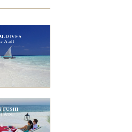
ALDIVES
e Atoll
 FUSHI
e Atoll