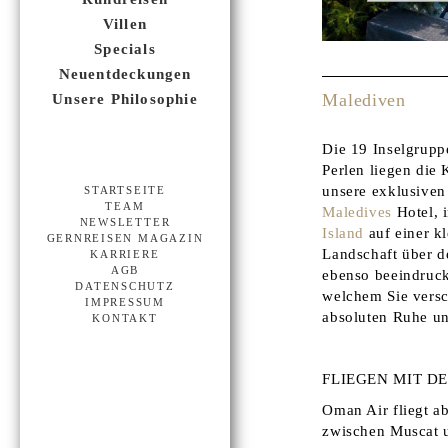
Villen
Specials
Neuentdeckungen
Malediven
Unsere Philosophie
Die 19 Inselgrupp
Perlen liegen die
unsere exklusiven
STARTSEITE
TEAM
Maledives
Hotel, 
NEWSLETTER
Island
auf einer kl
GERNREISEN MAGAZIN
Landschaft über d
KARRIERE
AGB
ebenso beeindrucke
DATENSCHUTZ
welchem Sie versc
IMPRESSUM
absoluten Ruhe un
KONTAKT
FLIEGEN MIT D
Oman Air fliegt a
zwischen Muscat u