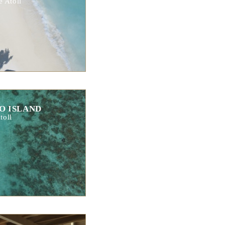
 Atoll
O ISLAND
toll