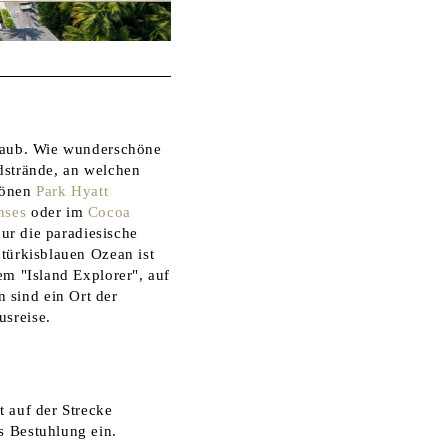
rlaub. Wie wunderschöne
dstrände, an welchen
chönen
Park Hyatt
nses
oder im
Cocoa
nur die paradiesische
 türkisblauen Ozean ist
em "Island Explorer", auf
 sind ein Ort der
usreise.
t auf der Strecke
s Bestuhlung ein.