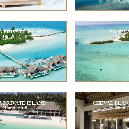
 PRIVATE ISLANDS
SONEVA
Dhaalu Atoll
Noonu 
 PRIVATE ISLAND
CHEVAL BLAN
Noonu Atoll
Noonu 