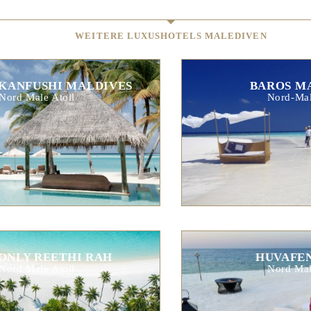
WEITERE LUXUSHOTELS MALEDIVEN
NKANFUSHI MALDIVES
BAROS M
Nord Male Atoll
Nord-Mal
ONLY REETHI RAH
HUVAFEN
Nord Male Atoll
Nord Mal