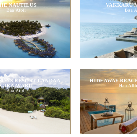
HE NAUTILUS
VAKKARU 
Baa Atoll
Baa A
SONS RESORT LANDAA
HIDEAWAY BEACH
GIRAAVARU
Haa Alif
Baa Atoll