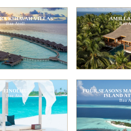
RA KIHAVAH VILLAS
AMILLA
Baa Atoll
Baa A
FINOLHU
FOUR SEASONS MA
ISLAND A
Baa Atoll
Baa A