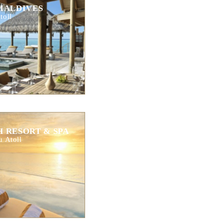
MALDIVES
toll
 RESORT & SPA
u Atoll