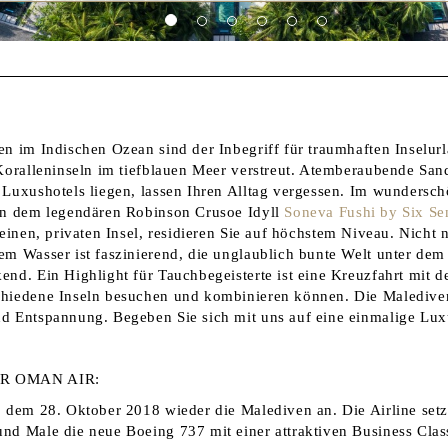
en im Indischen Ozean sind der Inbegriff für traumhaften Inselu
 Koralleninseln im tiefblauen Meer verstreut. Atemberaubende San
 Luxushotels liegen, lassen Ihren Alltag vergessen. Im wunders
in dem legendären Robinson Crusoe Idyll
Soneva Fushi by Six Se
einen, privaten Insel, residieren Sie auf höchstem Niveau. Nicht 
em Wasser ist faszinierend, die unglaublich bunte Welt unter dem
nd. Ein Highlight für Tauchbegeisterte ist eine Kreuzfahrt mit d
hiedene Inseln besuchen und kombinieren können. Die Malediven
d Entspannung. Begeben Sie sich mit uns auf eine einmalige Lux
ER OMAN AIR:
b dem 28. Oktober 2018 wieder die Malediven an. Die Airline setz
nd Male die neue Boeing 737 mit einer attraktiven Business Clas