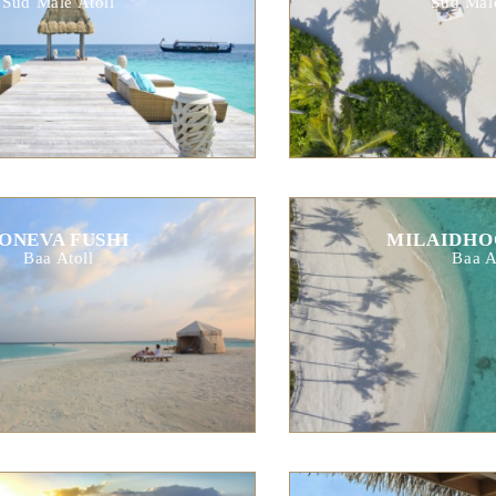
Süd Male Atoll
Süd Male
ONEVA FUSHI
MILAIDHO
Baa Atoll
Baa A