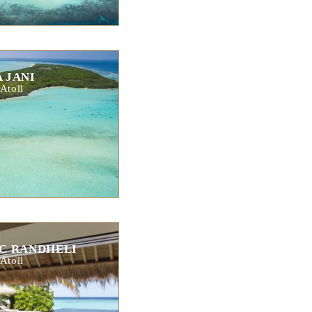
 JANI
Atoll
C RANDHELI
Atoll