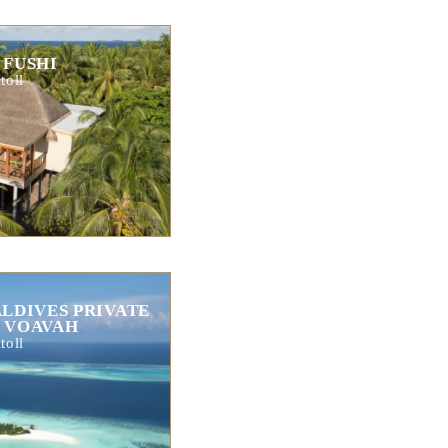
 FUSHI
toll
LDIVES PRIVATE
T VOAVAH
toll