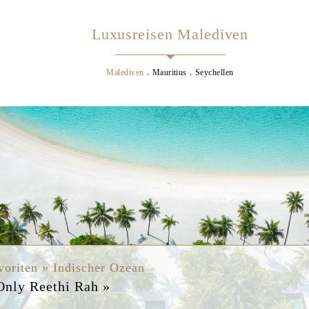
Luxusreisen Malediven
Malediven
Mauritius
Seychellen
s
voriten » Indischer Ozean
Cocoa Island »