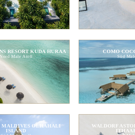
NS RESORT KUDA HURAA
COMO COCO
Nord Male Atoll
Süd Male
 MALDIVES OLHAHALI
WALDORF ASTO
ISLAND
ITHAA