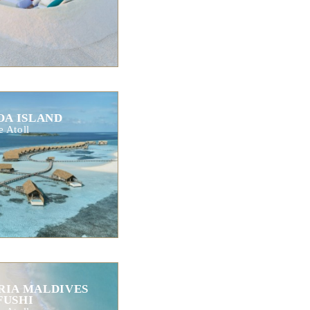
A ISLAND
 Atoll
RIA MALDIVES
FUSHI