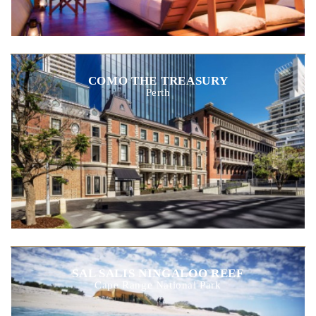
COMO THE TREASURY
Perth
SAL SALIS NINGALOO REEF
Cape Range National Park