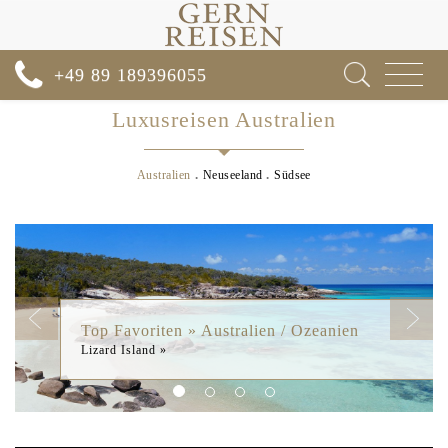
Toggle
+49 89 189396055
navigat
Luxusreisen Australien
Australien
Neuseeland
Südsee
Previous
Next
Top Favoriten » Australien / Ozeanien
Lizard Island »