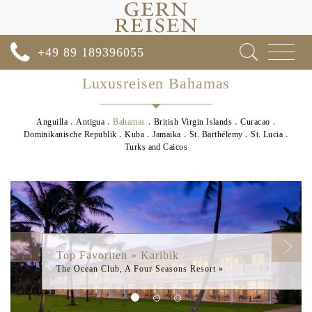
Toggle
+49 89 189396055
navigat
Luxusreisen Bahamas
Anguilla
Antigua
Bahamas
British Virgin Islands
Curacao
Dominikanische Republik
Kuba
Jamaika
St. Barthélemy
St. Lucia
Turks and Caicos
Previous
Next
Top Favoriten » Karibik
The Ocean Club, A Four Seasons Resort »