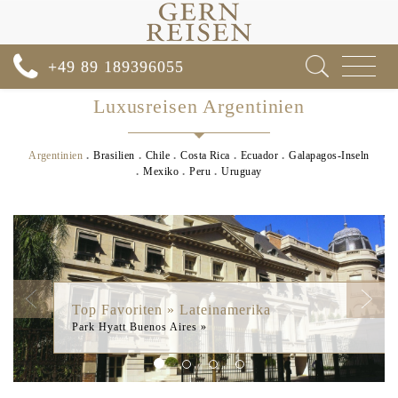
Toggle
+49 89 189396055
navigat
Luxusreisen Argentinien
Argentinien
Brasilien
Chile
Costa Rica
Ecuador
Galapagos-Inseln
Mexiko
Peru
Uruguay
Previous
Next
Top Favoriten » Lateinamerika
Park Hyatt Buenos Aires »