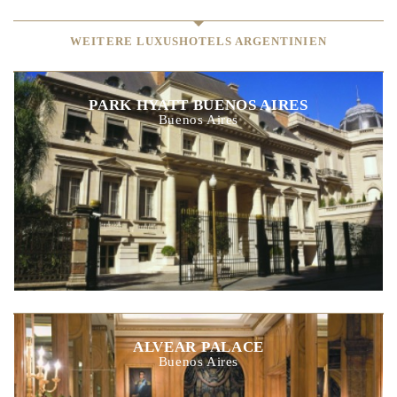
WEITERE LUXUSHOTELS ARGENTINIEN
PARK HYATT BUENOS AIRES
Buenos Aires
ALVEAR PALACE
Buenos Aires