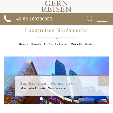
Toggle
+49 89 189396055
navigat
Luxusreisen Nordamerika
Hawaii
Kanada
USA - Der Osten
USA - Der Westen
Previous
Next
Top Favoriten » Nordamerika
Mandarin Oriental New York »