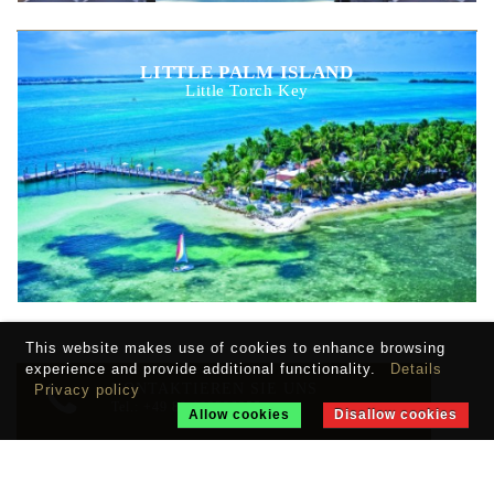
LITTLE PALM ISLAND
Little Torch Key
This website makes use of cookies to enhance browsing
experience and provide additional functionality.
Details
KONTAKTIEREN SIE UNS
Privacy policy
Tel.: +49 89 189396055
Allow cookies
Disallow cookies
RÜCKRUFSERVICE
Wir rufen Sie gerne zurück