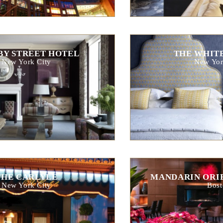
BY STREET HOTEL
THE WHIT
New York City
New Yor
THE CARLYLE
MANDARIN ORI
New York City
Bost