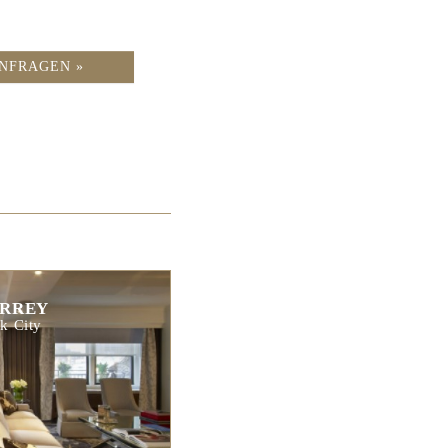
NFRAGEN »
URREY
k City