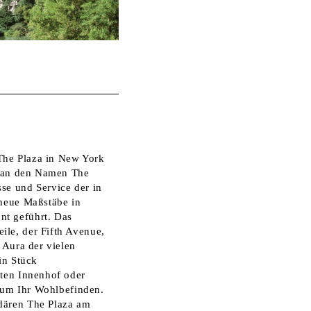
 The Plaza in New York
t man den Namen The
se und Service der in
 neue Maßstäbe in
nt geführt. Das
ile, der Fifth Avenue,
 Aura der vielen
in Stück
gten Innenhof oder
s um Ihr Wohlbefinden.
ndären The Plaza am