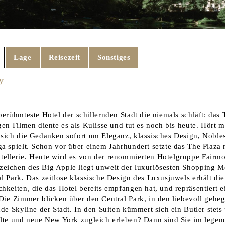
Lage
Reisezeit
Sonstiges
y
berühmteste Hotel der schillernden Stadt die niemals schläft: das
igen Filmen diente es als Kulisse und tut es noch bis heute. Hör
 sich die Gedanken sofort um Eleganz, klassisches Design, Nobles
ga spielt. Schon vor über einem Jahrhundert setzte das The Plaza
ellerie. Heute wird es von der renommierten Hotelgruppe Fairmo
eichen des Big Apple liegt unweit der luxuriösesten Shopping Me
l Park. Das zeitlose klassische Design des Luxusjuwels erhält die
hkeiten, die das Hotel bereits empfangen hat, und repräsentiert e
 Die Zimmer blicken über den Central Park, in den liebevoll gehe
nde Skyline der Stadt. In den Suiten kümmert sich ein Butler stet
alte und neue New York zugleich erleben? Dann sind Sie im lege