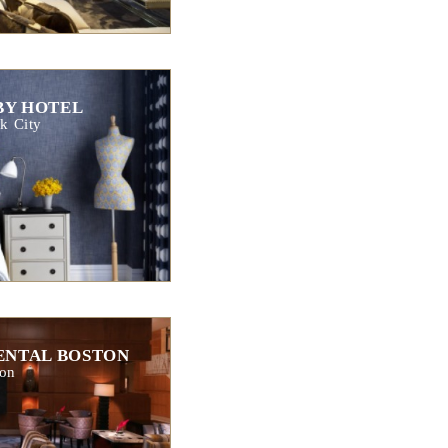
BY HOTEL
k City
ENTAL BOSTON
on