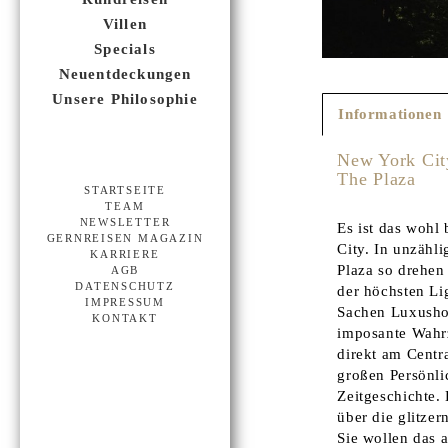
Villen
Specials
Neuentdeckungen
Unsere Philosophie
Informationen
New York Cit
The Plaza
STARTSEITE
TEAM
NEWSLETTER
Es ist das wohl 
GERNREISEN MAGAZIN
City. In unzähl
KARRIERE
Plaza so drehen
AGB
DATENSCHUTZ
der höchsten Li
IMPRESSUM
Sachen Luxushot
KONTAKT
imposante Wahrz
direkt am Centra
großen Persönlic
Zeitgeschichte.
über die glitzer
Sie wollen das 