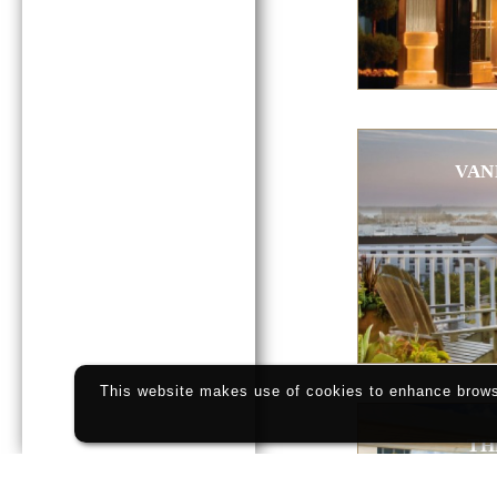
VAN
This website makes use of cookies to enhance browsi
TH