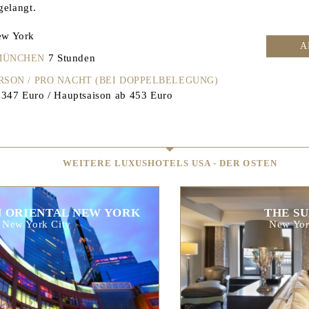
gelangt.
w York
A
7 Stunden
 MÜNCHEN
ERSON / PRO NACHT (BEI DOPPELBELEGUNG)
347 Euro / Hauptsaison ab 453 Euro
WEITERE LUXUSHOTELS USA - DER OSTEN
 ORIENTAL NEW YORK
THE S
New York City
New Yor