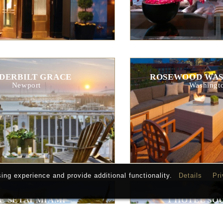
DERBILT GRACE
ROSEWOOD WASH
Newport
Washingto
ng experience and provide additional functionality.
Details
Pri
E SETAI MIAMI
1 HOTEL SO
Miami
Mia