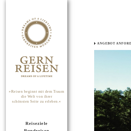
ANGEBOT ANFOR
»Reisen beginnt mit dem Traum
die Welt von ihrer
schönsten Seite zu erleben.«
Reiseziele
Rundreisen