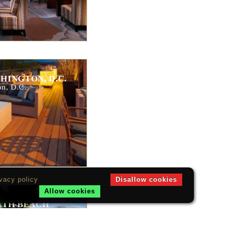
INGTON, D.C.
n, D.C.
vacy policy
Disallow cookies
Allow cookies
UTH BEACH
mi