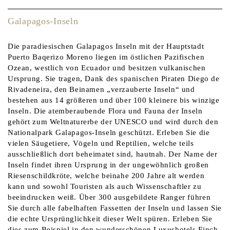
Galapagos-Inseln
Die paradiesischen Galapagos Inseln mit der Hauptstadt
Puerto Baqerizo Moreno liegen im östlichen Pazifischen
Ozean, westlich von Ecuador und besitzen vulkanischen
Ursprung. Sie tragen, Dank des spanischen Piraten Diego de
Rivadeneira, den Beinamen „verzauberte Inseln“ und
bestehen aus 14 größeren und über 100 kleinere bis winzige
Inseln. Die atemberaubende Flora und Fauna der Inseln
gehört zum Weltnaturerbe der UNESCO und wird durch den
Nationalpark Galapagos-Inseln geschützt. Erleben Sie die
vielen Säugetiere, Vögeln und Reptilien, welche teils
ausschließlich dort beheimatet sind, hautnah. Der Name der
Inseln findet ihren Ursprung in der ungewöhnlich großen
Riesenschildkröte, welche beinahe 200 Jahre alt werden
kann und sowohl Touristen als auch Wissenschaftler zu
beeindrucken weiß. Über 300 ausgebildete Ranger führen
Sie durch alle fabelhaften Fassetten der Inseln und lassen Sie
die echte Ursprünglichkeit dieser Welt spüren. Erleben Sie
dies zum Beispiel in den wunderschönen Luxushotels Finch