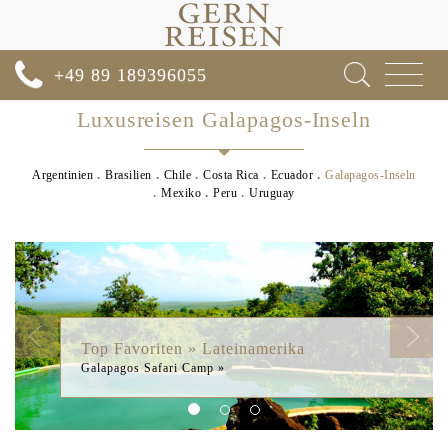
Toggle
+49 89 189396055
navigat
Luxusreisen Galapagos-Inseln
Argentinien
Brasilien
Chile
Costa Rica
Ecuador
Galapagos-Inseln
Mexiko
Peru
Uruguay
Previous
Next
Top Favoriten » Lateinamerika
Galapagos Safari Camp »