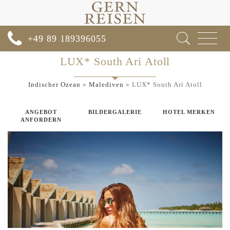
Toggle
+49 89 189396055
navigat
LUX* South Ari Atoll
Indischer Ozean
»
Malediven
»
LUX* South Ari Atoll
ANGEBOT
BILDERGALERIE
HOTEL MERKEN
ANFORDERN