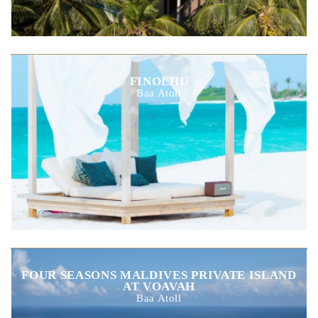
FINOLHU
Baa Atoll
FOUR SEASONS MALDIVES PRIVATE ISLAND
AT VOAVAH
Baa Atoll