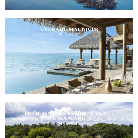
VAKKARU MALDIVES
Baa Atoll
FOUR SEASONS RESORT LANDAA
GIRAAVARU
Baa Atoll