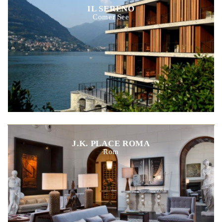
IL SERENO
Comer See
J.K. PLACE ROMA
Rom