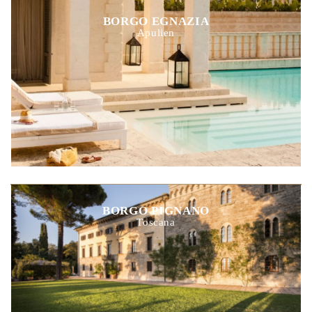
BORGO EGNAZIA
Apulien
BORGO PIGNANO
Toscana