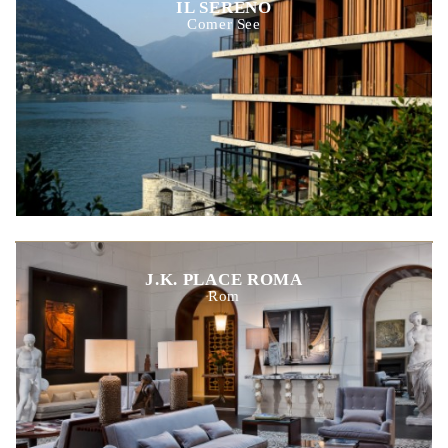
IL SERENO
Comer See
J.K. PLACE ROMA
Rom