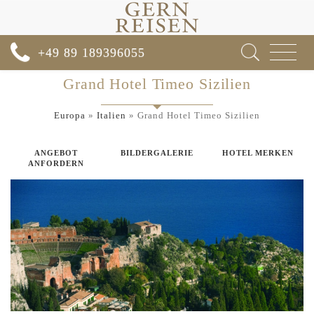
Toggle
+49 89 189396055
navigat
Grand Hotel Timeo Sizilien
Europa
»
Italien
»
Grand Hotel Timeo Sizilien
ANGEBOT
BILDERGALERIE
HOTEL MERKEN
ANFORDERN