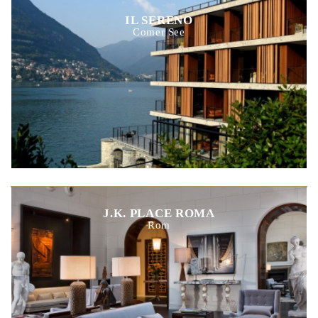
IL SERENO
Comer See
J.K. PLACE ROMA
Rom