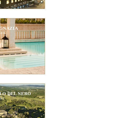
GNAZIA
ien
LO DEL NERO
enz