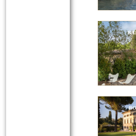
BA
BO