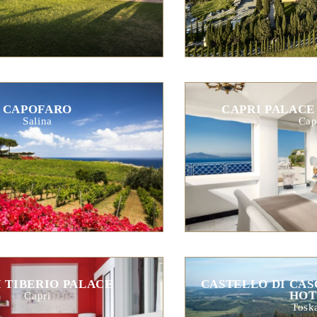
CAPOFARO
CAPRI PALACE
Salina
Cap
 TIBERIO PALACE
CASTELLO DI CAS
HOT
Capri
Tosk