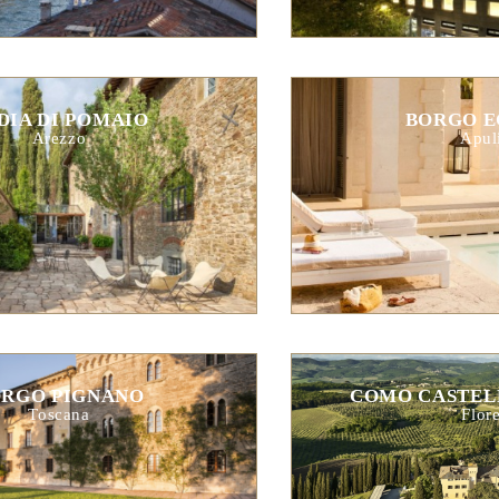
DIA DI POMAIO
BORGO E
Arezzo
Apul
RGO PIGNANO
COMO CASTEL
Toscana
Flor