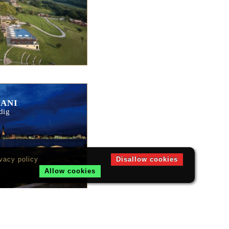
IANI
dig
vacy policy
Disallow cookies
Allow cookies