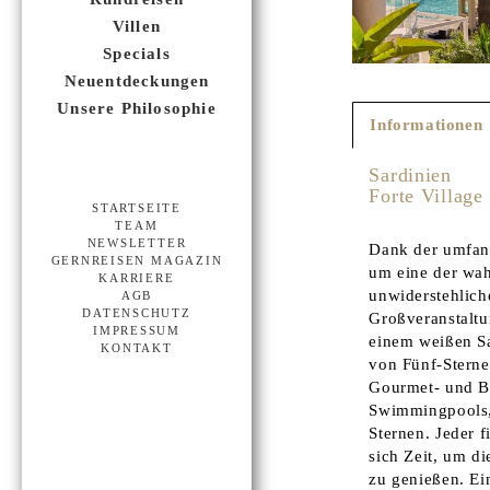
Villen
Specials
Neuentdeckungen
Unsere Philosophie
Informationen
Forte Village
STARTSEITE
TEAM
NEWSLETTER
Dank der umfang
GERNREISEN MAGAZIN
um eine der wah
KARRIERE
unwiderstehlich
AGB
DATENSCHUTZ
Großveranstaltu
IMPRESSUM
einem weißen Sa
KONTAKT
von Fünf-Sterne
Gourmet- und Bu
Swimmingpools,
Sternen. Jeder 
sich Zeit, um d
zu genießen. Ein