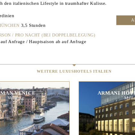
 den italienischen Lifestyle in traumhafter Kulisse.
rdinien
A
3,5 Stunden
 MÜNCHEN
ERSON / PRO NACHT (BEI DOPPELBELEGUNG)
auf Anfrage / Hauptsaison ab auf Anfrage
WEITERE LUXUSHOTELS ITALIEN
AMAN VENICE
ARMANI HOT
Venedig
Mail