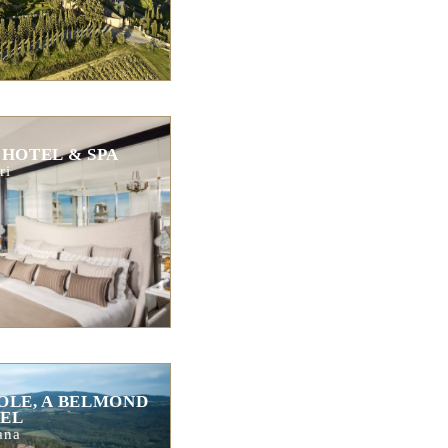
 HOTEL & SPA
ri
OLE, A BELMOND
EL
ana