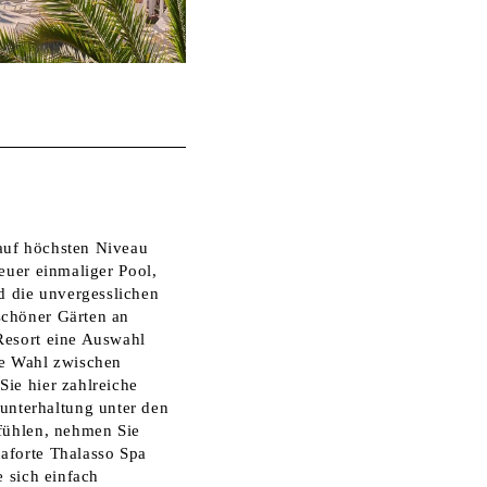
rdi
auf höchsten Niveau
euer einmaliger Pool,
 die unvergesslichen
schöner Gärten an
Resort eine Auswahl
ie Wahl zwischen
ie hier zahlreiche
nterhaltung unter den
 fühlen, nehmen Sie
aforte Thalasso Spa
e sich einfach