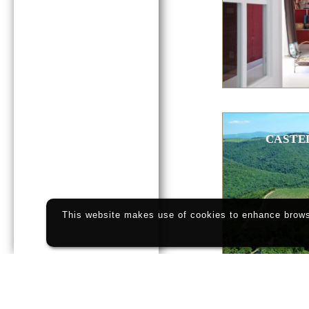
CASTE
This website makes use of cookies to enhance browsi