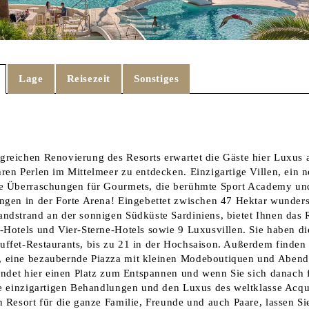
Lage
Reisezeit
Sonstiges
Sa
reichen Renovierung des Resorts erwartet die Gäste hier Luxus 
ren Perlen im Mittelmeer zu entdecken. Einzigartige Villen, ein n
e Überraschungen für Gourmets, die berühmte Sport Academy und
ngen in der Forte Arena! Eingebettet zwischen 47 Hektar wunder
ndstrand an der sonnigen Südküste Sardiniens, bietet Ihnen das 
-Hotels und Vier-Sterne-Hotels sowie 9 Luxusvillen. Sie haben d
ffet-Restaurants, bis zu 21 in der Hochsaison. Außerdem finden S
 eine bezaubernde Piazza mit kleinen Modeboutiquen und Abendu
findet hier einen Platz zum Entspannen und wenn Sie sich danach
ie einzigartigen Behandlungen und den Luxus des weltklasse Acqu
 Resort für die ganze Familie, Freunde und auch Paare, lassen Si