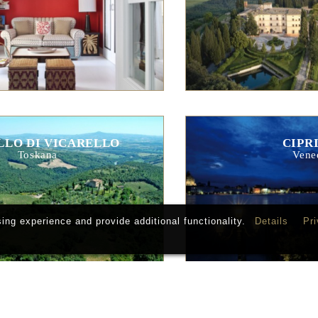
LLO DI VICARELLO
CIPR
Toskana
Vene
ng experience and provide additional functionality.
Details
Pri