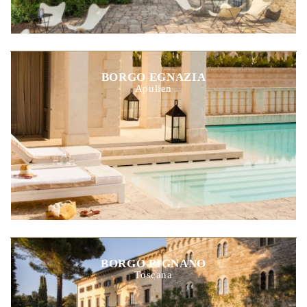
BORGO EGNAZIA
Apulien
BORGO PIGNANO
Toscana