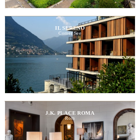
IL SERENO
Comer See
J.K. PLACE ROMA
Rom