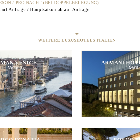
ERSON / PRO NACHT (BEI DOPPELBELEGUNG)
auf Anfrage / Hauptsaison ab auf Anfrage
WEITERE LUXUSHOTELS ITALIEN
AMAN VENICE
ARMANI HOT
Venedig
Mail
ORGO EGNAZIA
BORGO P