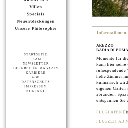
Villen
Specials
Neuentdeckungen
Unsere Philosophie
Informationen
AREZZO
BADIA DI POM
STARTSEITE
Momente für die
TEAM
kann hier seine
NEWSLETTER
GERNREISEN MAGAZIN
ruhespendende W
KARRIERE
helle Zimmer im
AGB
kulinarisch wir
DATENSCHUTZ
IMPRESSUM
eigenen Garten 
KONTAKT
abrunden. Spazi
entspannen Sie 
Fl
FLUGHAFEN
FLUGZEIT AB