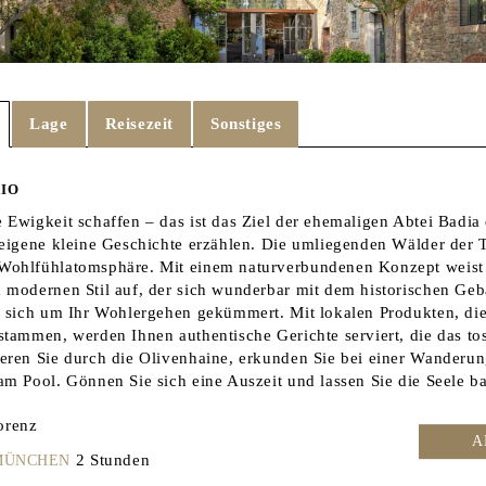
Lage
Reisezeit
Sonstiges
AIO
 Ewigkeit schaffen – das ist das Ziel der ehemaligen Abtei Badia 
 eigene kleine Geschichte erzählen. Die umliegenden Wälder der 
ohlfühlatomsphäre. Mit einem naturverbundenen Konzept weist d
 modernen Stil auf, der sich wunderbar mit dem historischen Ge
d sich um Ihr Wohlergehen gekümmert. Mit lokalen Produkten, di
stammen, werden Ihnen authentische Gerichte serviert, die das to
eren Sie durch die Olivenhaine, erkunden Sie bei einer Wander
am Pool. Gönnen Sie sich eine Auszeit und lassen Sie die Seele b
orenz
A
2 Stunden
 MÜNCHEN