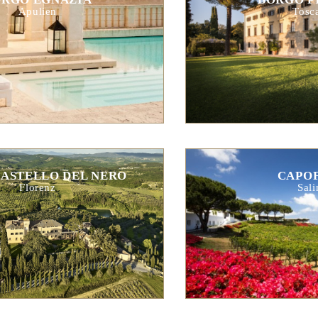
Apulien
Tosc
ASTELLO DEL NERO
CAPO
Florenz
Sali