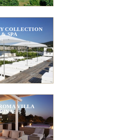
RY COLLECTION
 & SPA
st
ROMA VILLA
PINA
m