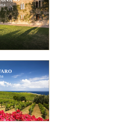
ana
FARO
na