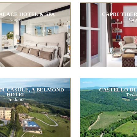
ALACE HOTEL & SPA
CAPRI TIBE
Capri
Cap
DI CASOLE, A BELMOND
CASTELLO DI
HOTEL
Tosk
Toskana