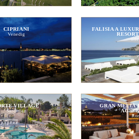
CIPRIANI
FALISIA A LUXU
RESORT
Venedig
Trie
ORTE VILLAGE
GRAN MELIÀ 
AGRIP
Sardinien
Ro