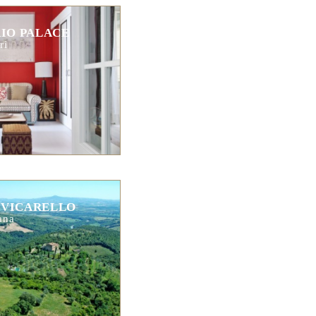
RIO PALACE
ri
 VICARELLO
ana