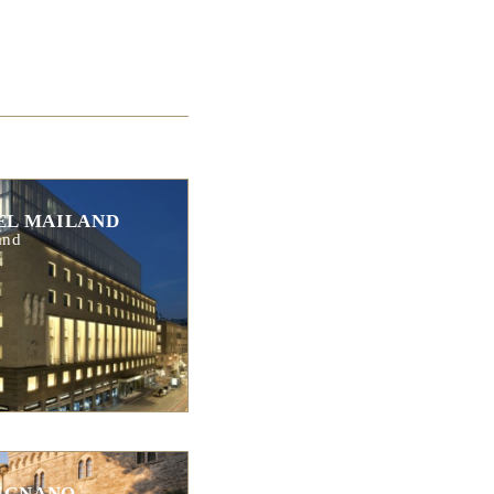
EL MAILAND
and
IGNANO