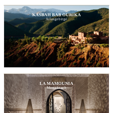
KASBAH BAB OURIKA
Atlasgebirge
LA MAMOUNIA
Marrakesch