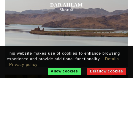
DAR AHLAM
Skoura
This website makes use of cookies to enhance browsing
experience and provide additional functionality.
Details
Privacy policy
Allow cookies
Disallow cookies
PALAIS FARAJ
Fes