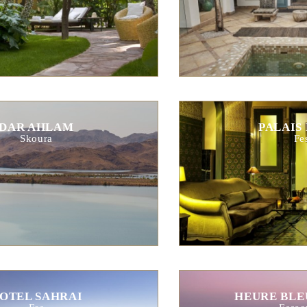
DAR AHLAM
PALAIS
Skoura
Fe
OTEL SAHRAI
HEURE BLE