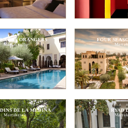
LLA DES ORANGERS
FOUR SEAS
Marrakesch
Marrak
RDINS DE LA MEDINA
RYAD 
Marrakesch
Marrak