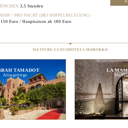
A
3,5 Stunden
 MÜNCHEN
ERSON / PRO NACHT (BEI DOPPELBELEGUNG)
150 Euro / Hauptsaison ab 180 Euro
WEITERE LUXUSHOTELS MAROKKO
SBAH TAMADOT
LA MAM
Atlasgebirge
Marrak