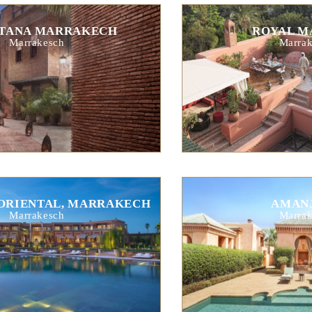
LTANA MARRAKECH
ROYAL M
Marrakesch
Marrak
ORIENTAL, MARRAKECH
AMAN
Marrakesch
Marrak