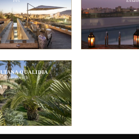
Fes
Essao
ULTANA OUALIDIA
Marrakesch