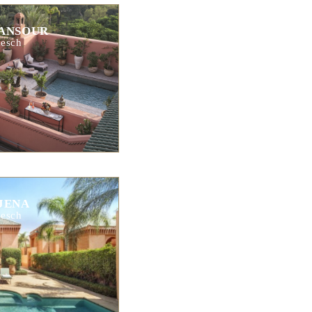
ANSOUR
esch
JENA
esch