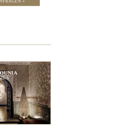
NFRAGEN »
OUNIA
esch