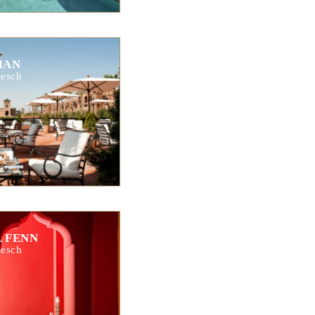
MAN
esch
L FENN
esch