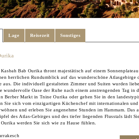
Lage
Reisezeit
Sonstiges
urika
e Kasbah Bab Ourika thront majestätisch auf einem Sonnenplateau
nen herrlichen Rundumblick auf das wunderschöne Atlasgebirge d
e aus. Die individuell gestalteten Zimmer und Suiten wurden liebe
ne wundervolle Oase der Ruhe nach einem anstrengenden Tag in d
n Berber Markt in Tnine Ourika oder gehen Sie in den landestyp
en Sie sich vom einzigartigen Küchenchef mit internationalen und
verwöhnen und erleben Sie angenehme Stunden im Hammam. Das 
pfel des Atlas-Gebirges und des tiefer liegenden Flusstals lädt S
Ourika werden Sie sich wie zu Hause fühlen.
rrakesch