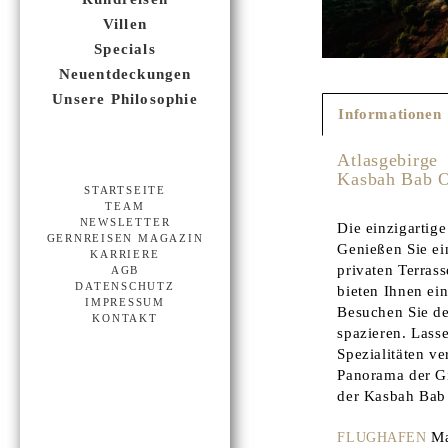
Villen
Specials
Neuentdeckungen
Unsere Philosophie
Informationen
Atlasgebirge
Kasbah Bab O
STARTSEITE
TEAM
NEWSLETTER
Die einzigartig
GERNREISEN MAGAZIN
Genießen Sie ei
KARRIERE
privaten Terrass
AGB
DATENSCHUTZ
bieten Ihnen ei
IMPRESSUM
Besuchen Sie de
KONTAKT
spazieren. Lass
Spezialitäten 
Panorama der Gi
der Kasbah Bab 
Ma
FLUGHAFEN