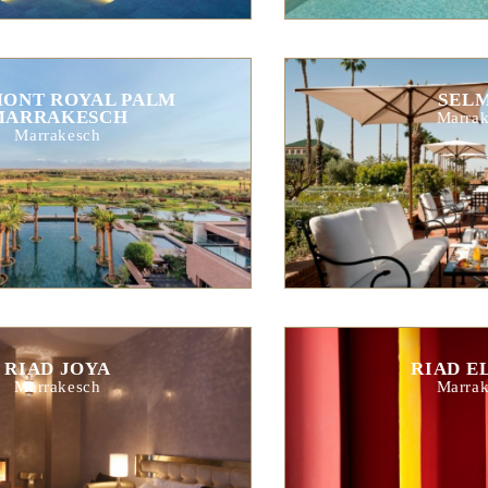
MONT ROYAL PALM
SEL
MARRAKESCH
Marrak
Marrakesch
RIAD JOYA
RIAD E
Marrakesch
Marrak