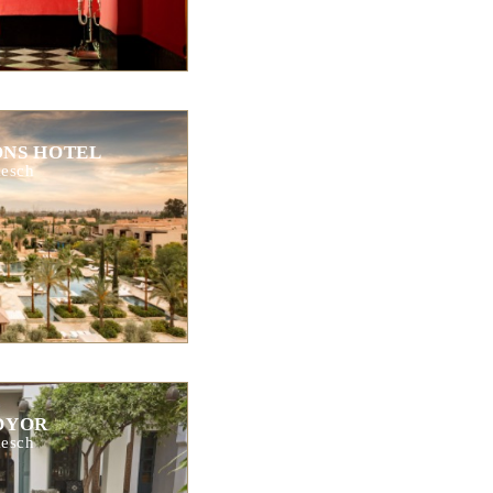
ONS HOTEL
esch
DYOR
esch