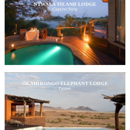
NTWALA ISLAND LODGE
Caprivi Strip
OKAHIRONGO ELEPHANT LODGE
Purros