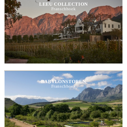
LEEU COLLECTION
Franschhoek
BABYLONSTOREN
Franschhoek