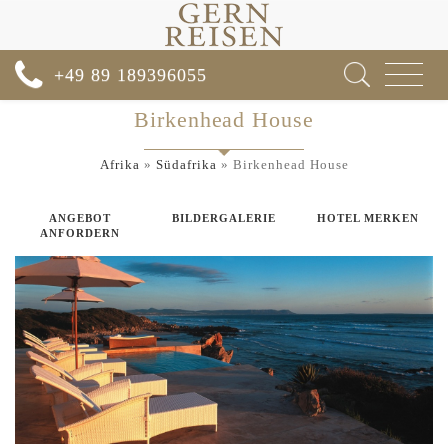
Toggle
+49 89 189396055
navigat
Birkenhead House
Afrika
»
Südafrika
»
Birkenhead House
ANGEBOT
BILDERGALERIE
HOTEL MERKEN
ANFORDERN