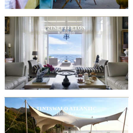
21NETTLETON
Kapstadt
TINTSWALO ATLANTIC
Hout Bay