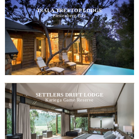
TSALA TREETOP LODGE
Plettenberg Bay
SETTLERS DRIFT LODGE
Kariega Game Reserve