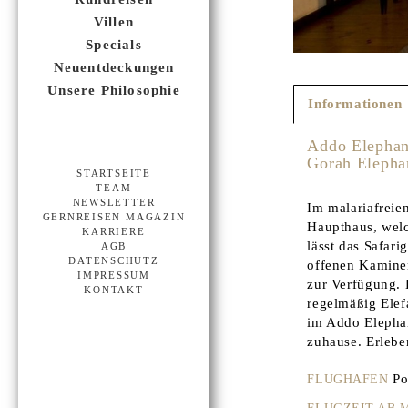
Villen
Specials
Neuentdeckungen
Unsere Philosophie
Informationen
Addo Elephan
Gorah Eleph
STARTSEITE
TEAM
NEWSLETTER
Im malariafreie
GERNREISEN MAGAZIN
Haupthaus, welc
KARRIERE
lässt das Safar
AGB
DATENSCHUTZ
offenen Kamine
IMPRESSUM
zur Verfügung. 
KONTAKT
regelmäßig Elef
im Addo Elephan
zuhause. Erleben
Por
FLUGHAFEN