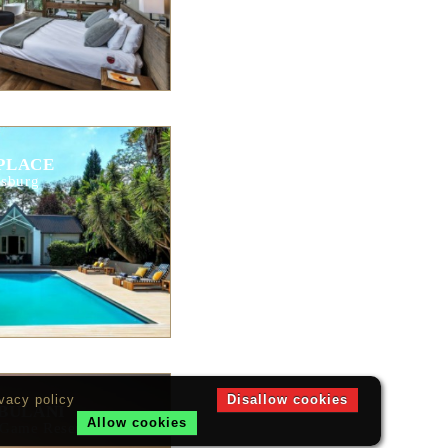
PLACE
sburg
vacy policy
Disallow cookies
BULANI
Allow cookies
 Game Reserve