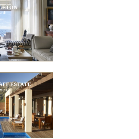
LETON
adt
AFF ESTATE
bosch