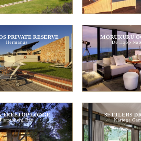
S PRIVATE RESERVE
MORUKURU O
Hermanus
De Hoop Natu
A TREETOP LODGE
SETTLERS D
Plettenberg Bay
Kariega Gam