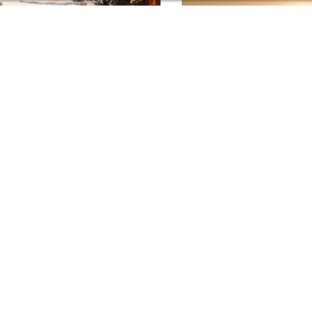
YA SAFARI LODGE
MADIKWE HILLS
LOD
ikwe Game Reserve
Madikwe Ga