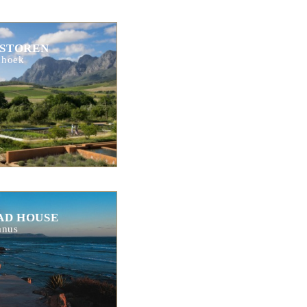
STOREN
hhoek
AD HOUSE
anus