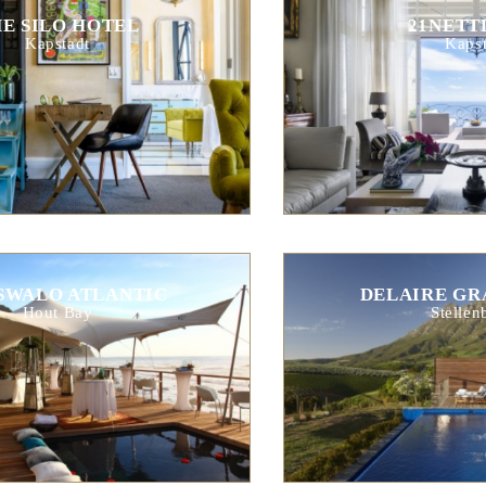
E SILO HOTEL
21NETT
Kapstadt
Kapst
SWALO ATLANTIC
DELAIRE GR
Hout Bay
Stellen