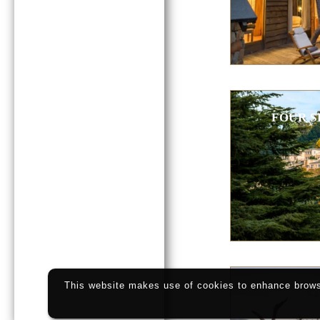
FOUR S
This website makes use of cookies to enhance browsi
MOLO
Mad