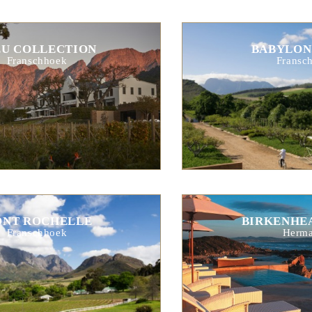
EU COLLECTION
BABYLON
Franschhoek
Fransc
NT ROCHELLE
BIRKENHE
Franschhoek
Herm