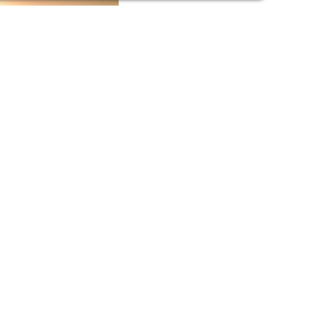
 PRIVATE GAME
GE
me Reserve