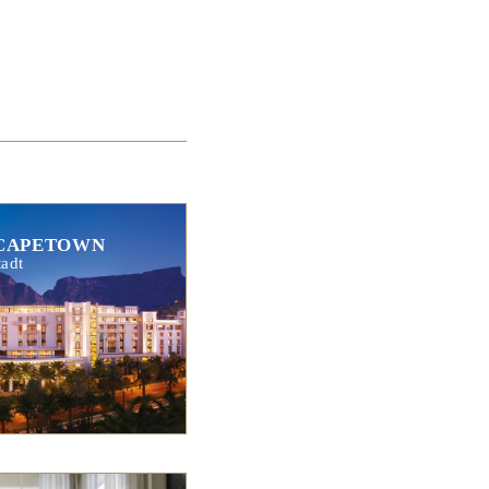
CAPETOWN
adt