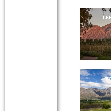
LE
MO