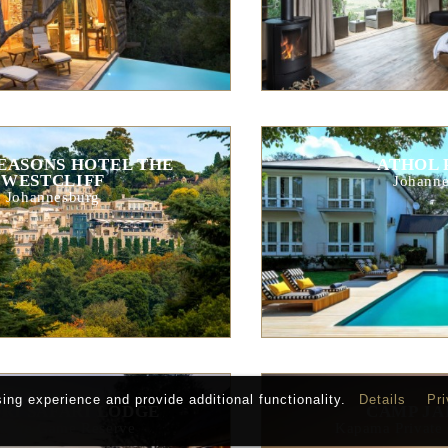
EASONS HOTEL THE
ATHOL 
WESTCLIFF
Johanne
Johannesburg
ng experience and provide additional functionality.
Details
Pri
RI SAFARI LODGE
CAMP JA
ikwe Game Reserve
Kapama Private