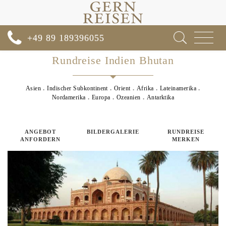
Toggle
+49 89 189396055
navigat
Rundreise Indien Bhutan
Asien
Indischer Subkontinent
Orient
Afrika
Lateinamerika
Nordamerika
Europa
Ozeanien
Antarktika
ANGEBOT
BILDERGALERIE
RUNDREISE
ANFORDERN
MERKEN