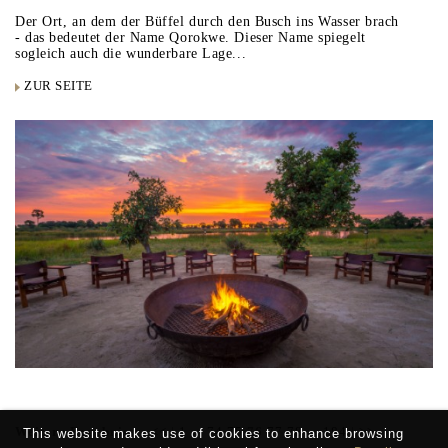
Der Ort, an dem der Büffel durch den Busch ins Wasser brach
- das bedeutet der Name Qorokwe. Dieser Name spiegelt
sogleich auch die wunderbare Lage...
ZUR SEITE
Weitere Ergebnisse:
<<
|
1
...
74
75
76
77
78
...
184
|
>>
This website makes use of cookies to enhance browsing