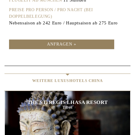
FLUGZEIT AB MÜNCHEN
PREISE PRO PERSON / PRO NACHT (BEI
DOPPELBELEGUNG)
Nebensaison ab 242 Euro / Hauptsaison ab 275 Euro
ANFRAGEN »
WEITERE LUXUSHOTELS CHINA
THE ST. REGIS LHASA RESORT
Tibet