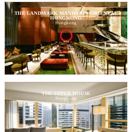
THE LANDMARK MANDARIN ORIENTAL
HONGKONG
Hongkong
THE UPPER HOUSE
Hongkong