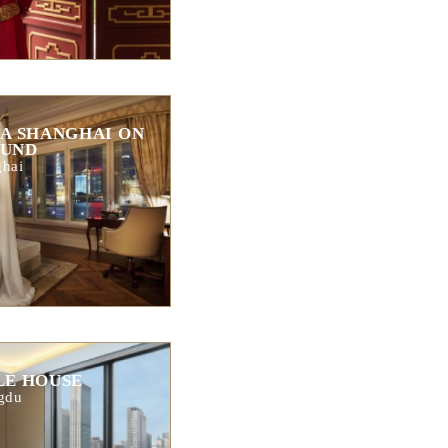
A SHANGHAI ON
BUND
hai
LE HOUSE
gdu