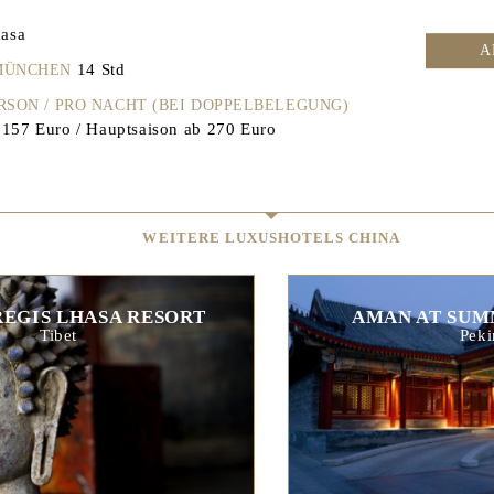
asa
A
14 Std
 MÜNCHEN
ERSON / PRO NACHT (BEI DOPPELBELEGUNG)
157 Euro / Hauptsaison ab 270 Euro
WEITERE LUXUSHOTELS CHINA
 REGIS LHASA RESORT
AMAN AT SUM
Tibet
Peki