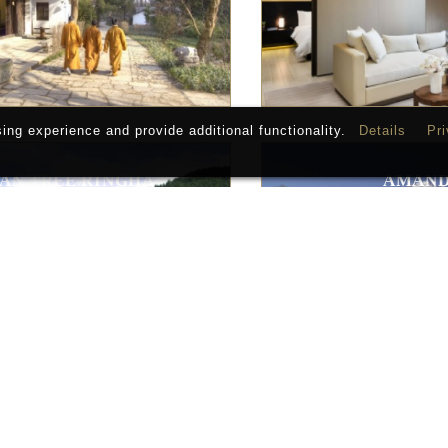
ng experience and provide additional functionality.
Details
Pri
AN TREE RINGHA
AMAND
Ringha
Liji
AN TREE LIJIANG
LUX LI
Lijiang
Liji