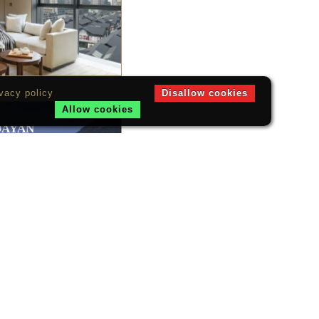
vacy policy
Disallow cookies
Allow cookies
AYAN
ang
JIANG
ang