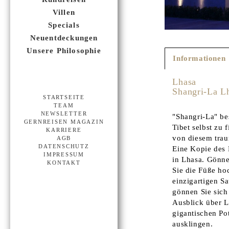
Villen
Specials
Neuentdeckungen
Unsere Philosophie
Informationen
Lhasa
Shangri-La L
STARTSEITE
TEAM
NEWSLETTER
"Shangri-La" be
GERNREISEN MAGAZIN
Tibet selbst zu 
KARRIERE
von diesem trau
AGB
DATENSCHUTZ
Eine Kopie des 
IMPRESSUM
in Lhasa. Gönne
KONTAKT
Sie die Füße ho
einzigartigen S
gönnen Sie sich
Ausblick über L
gigantischen Pot
ausklingen.