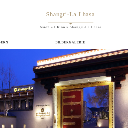
Shangri-La Lhasa
Asien
»
China
»
Shangri-La Lhasa
DERN
BILDERGALERIE