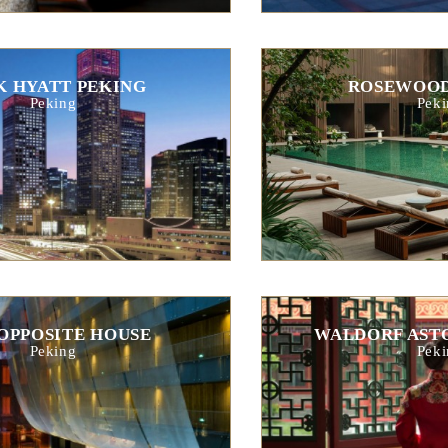
K HYATT PEKING
ROSEWOOD
Peking
Peki
OPPOSITE HOUSE
WALDORF ASTO
Peking
Peki