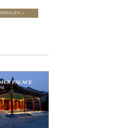
NFRAGEN »
MER PALACE
ng