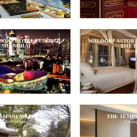
SONS HOTEL PUDONG,
WALDORF ASTORI
SHANGHAI
THE 
Shanghai
Shang
AMANFAYUN
THE TEMP
Hangzhou
Chen