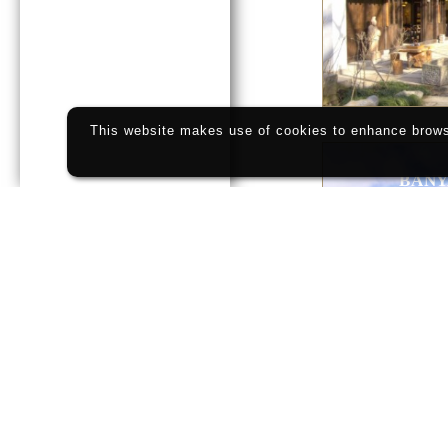
This website makes use of cookies to enhance browsi
BANY
BANY