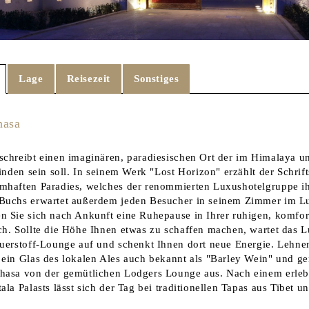
Lage
Reisezeit
Sonstiges
hasa
schreibt einen imaginären, paradiesischen Ort der im Himalaya und
finden sein soll. In seinem Werk "Lost Horizon" erzählt der Schrift
mhaften Paradies, welches der renommierten Luxushotelgruppe i
Buchs erwartet außerdem jeden Besucher in seinem Zimmer im L
n Sie sich nach Ankunft eine Ruhepause in Ihrer ruhigen, komfor
ch. Sollte die Höhe Ihnen etwas zu schaffen machen, wartet das L
auerstoff-Lounge auf und schenkt Ihnen dort neue Energie. Lehnen
 ein Glas des lokalen Ales auch bekannt als "Barley Wein" und g
hasa von der gemütlichen Lodgers Lounge aus. Nach einem erleb
ala Palasts lässt sich der Tag bei traditionellen Tapas aus Tibet 