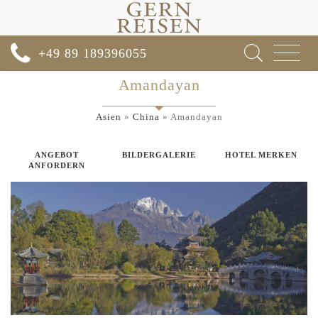
Toggle
+49 89 189396055
navigat
Amandayan
Asien
»
China
»
Amandayan
ANGEBOT
BILDERGALERIE
HOTEL MERKEN
ANFORDERN