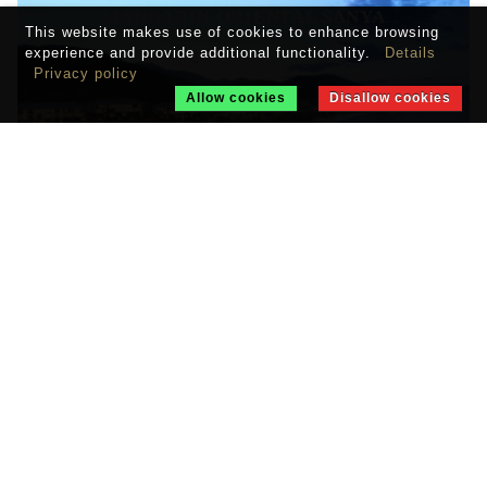
MANDARIN ORIENTAL SANYA
This website makes use of cookies to enhance browsing
Sanya
experience and provide additional functionality.
Details
Privacy policy
Allow cookies
Disallow cookies
KONTAKTIEREN SIE UNS
Tel.: +49 89 189396055
RÜCKRUFSERVICE
Wir rufen Sie gerne zurück