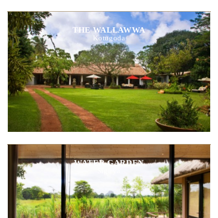
THE WALLAWWA
Kotugoda
WATER GARDEN
Sigirya