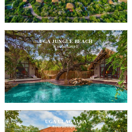
UGA JUNGLE BEACH
Kuchchaveli
UGA ULAGALLA
Anuradhapura