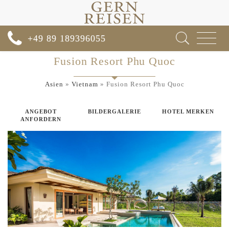
Toggle
+49 89 189396055
navigat
Fusion Resort Phu Quoc
Asien
»
Vietnam
»
Fusion Resort Phu Quoc
ANGEBOT
BILDERGALERIE
HOTEL MERKEN
ANFORDERN