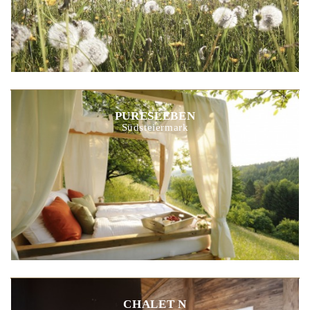
PURESLEBEN
Südsteiermark
CHALET N