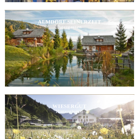
ALMDORF SEINERZEIT
Patergassen
WIESERGUT
Hinterglemm