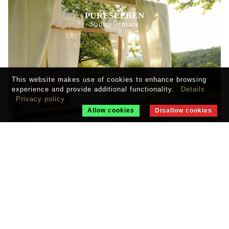
PURESLEBEN
Südsteiermark
This website makes use of cookies to enhance browsing
experience and provide additional functionality.
Details
Privacy policy
Allow cookies
Disallow cookies
CHALET N
Oberlech