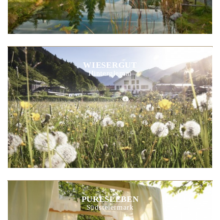
WIESERGUT
Hinterglemm
PURESLEBEN
Südsteiermark