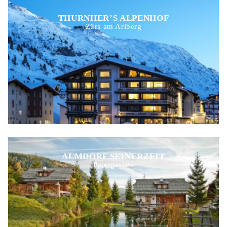
THURNHER’S ALPENHOF
Zürs am Arlberg
ALMDORF SEINERZEIT
Patergassen