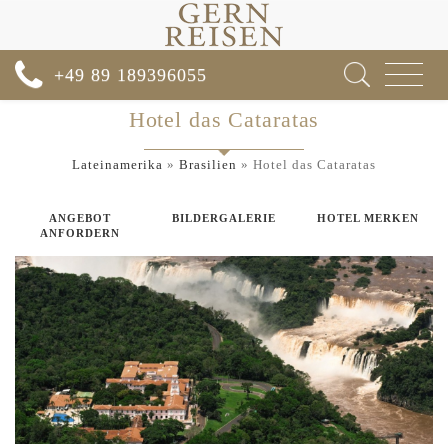
Toggle
+49 89 189396055
navigat
Hotel das Cataratas
Lateinamerika
»
Brasilien
»
Hotel das Cataratas
ANGEBOT
BILDERGALERIE
HOTEL MERKEN
ANFORDERN