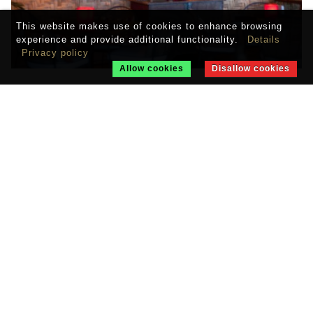
This website makes use of cookies to enhance browsing
experience and provide additional functionality.
Details
Privacy policy
Allow cookies
Disallow cookies
TIVOLI ECORESORT PRAIA DO FORTE
Salvador
TXAI