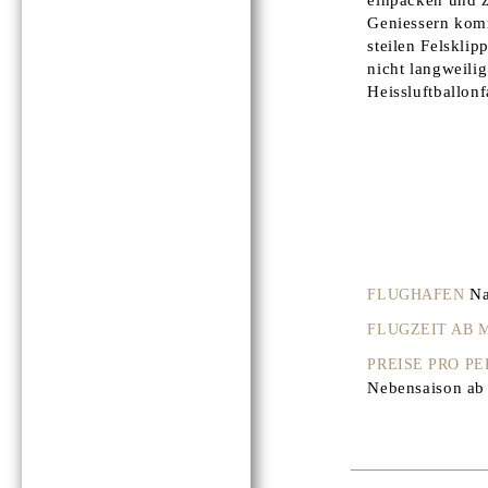
Geniessern komm
steilen Felsklip
nicht langweili
Heissluftballon
Na
FLUGHAFEN
FLUGZEIT AB
PREISE PRO P
Nebensaison ab 