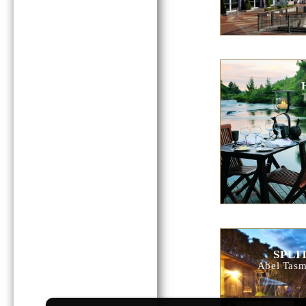
SPLI
Abel Tasm