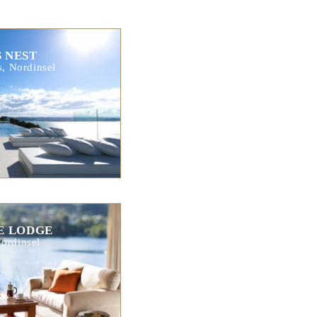
 NEST
s, Nordinsel
E LODGE
ordinsel