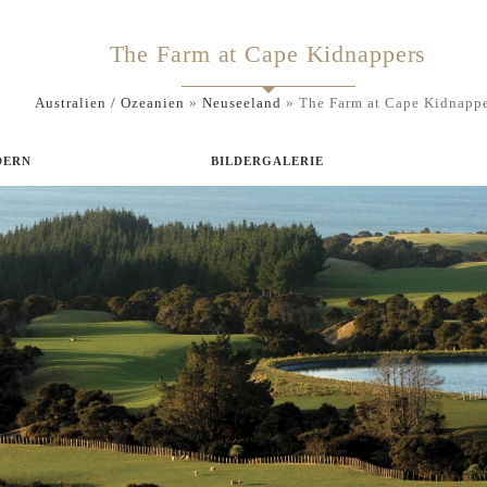
The Farm at Cape Kidnappers
Australien / Ozeanien
»
Neuseeland
»
The Farm at Cape Kidnappe
DERN
BILDERGALERIE