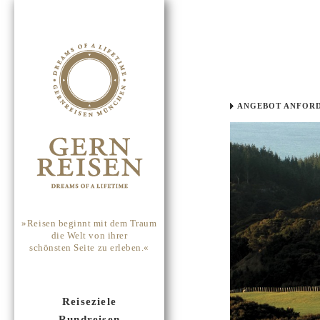
ANGEBOT ANFOR
»Reisen beginnt mit dem Traum
die Welt von ihrer
schönsten Seite zu erleben.«
Reiseziele
Rundreisen