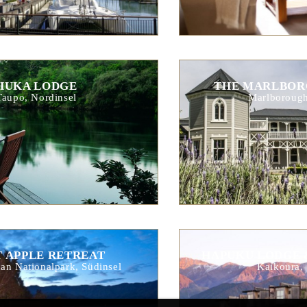
HUKA LODGE
THE MARLBOR
Taupo, Nordinsel
Marlborough
T APPLE RETREAT
HAPUKU LODGE 
an Nationalpark, Südinsel
Kaikoura, 