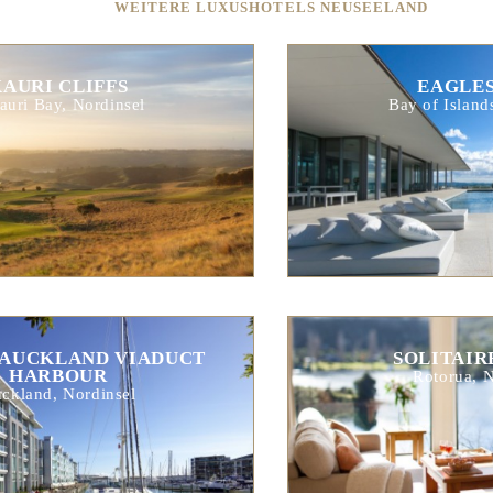
WEITERE LUXUSHOTELS NEUSEELAND
AURI CLIFFS
EAGLES
auri Bay, Nordinsel
Bay of Island
 AUCKLAND VIADUCT
SOLITAIR
HARBOUR
Rotorua, N
ckland, Nordinsel