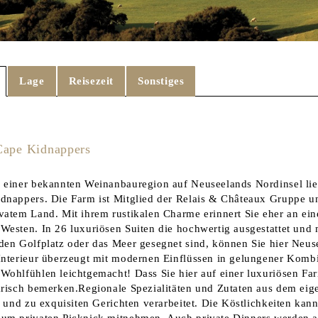
Lage
Reisezeit
Sonstiges
Cape Kidnappers
 einer bekannten Weinanbauregion auf Neuseelands Nordinsel li
dnappers. Die Farm ist Mitglied der Relais & Châteaux Gruppe 
vatem Land. Mit ihrem rustikalen Charme erinnert Sie eher an ei
Westen. In 26 luxuriösen Suiten die hochwertig ausgestattet und
den Golfplatz oder das Meer gesegnet sind, können Sie hier Neuse
Interieur überzeugt mit modernen Einflüssen in gelungener Kombi
Wohlfühlen leichtgemacht! Dass Sie hier auf einer luxuriösen F
arisch bemerken.Regionale Spezialitäten und Zutaten aus dem ei
et und zu exquisiten Gerichten verarbeitet. Die Köstlichkeiten ka
um privaten Picknick mitnehmen. Auch private Dinners werden a