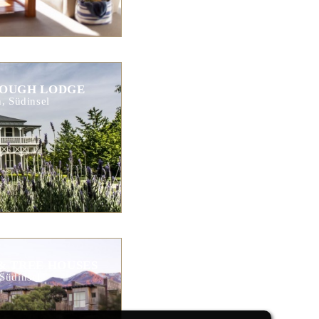
OUGH LODGE
, Südinsel
& TREE HOUSES
Südinsel