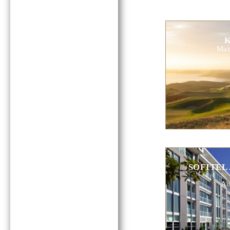
K
Mat
SOFITEL
Au