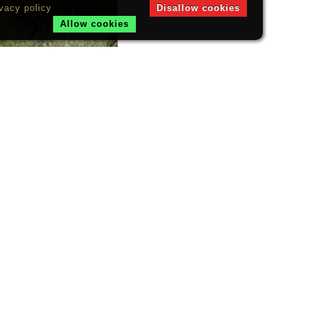
vacy policy
Disallow cookies
Allow cookies
A LODGE
, Südinsel
I LODGE
u, Südinsel