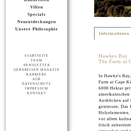
Villen
Specials
Neuentdeckungen
Unsere Philosophie
Informationen
Hawkes Bay
STARTSEITE
The Farm at 
TEAM
NEWSLETTER
GERNREISEN MAGAZIN
KARRIERE
In Hawke's Bay,
AGB
Farm at Cape Ki
DATENSCHUTZ
6000 Hektar pri
IMPRESSUM
KONTAKT
amerikanischen 
Ausblicken auf 
geniessen. Das 
Holzelementen. 
vor allem kulin
frisch zubereit
einpacken und z