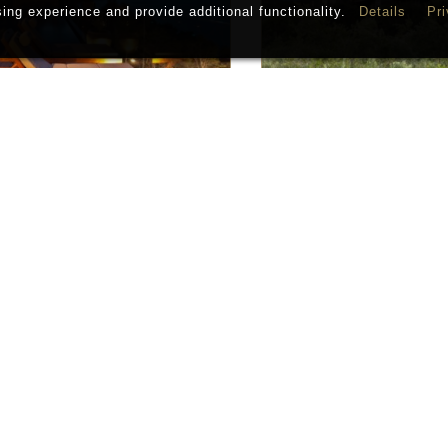
ng experience and provide additional functionality.
Details
Pri
ANNANDALE
WHARE KE
geon Bay, Südinsel
Lake Wanaka
BLANKET BAY
MATAKAUR
enorchy, Südinsel
Lake Wakatip