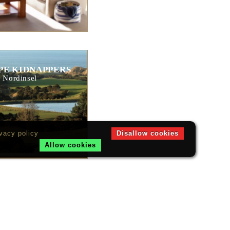
PE KIDNAPPERS
 Nordinsel
vacy policy
Disallow cookies
Allow cookies
E RETREAT
alpark, Südinsel