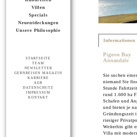
Villen
Specials
Neuentdeckungen
Unsere Philosophie
Informationen
Pigeon Bay
STARTSEITE
Annandale
TEAM
NEWSLETTER
GERNREISEN MAGAZIN
Sie suchen eine
KARRIERE
niemand Sie fin
AGB
Stunde Fahrtzei
DATENSCHUTZ
IMPRESSUM
rund 1.600 ha F
KONTAKT
Schafen und Angu
und bieten je n
Gründungszeit i
riesiger Privat
Weiterhin gibt 
Villa mit moder