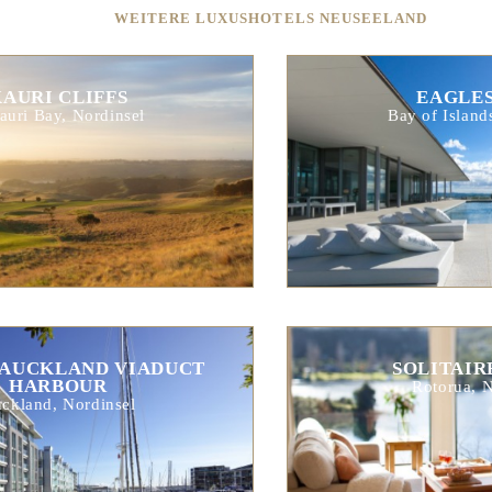
WEITERE LUXUSHOTELS NEUSEELAND
AURI CLIFFS
EAGLES
auri Bay, Nordinsel
Bay of Island
 AUCKLAND VIADUCT
SOLITAIR
HARBOUR
Rotorua, N
ckland, Nordinsel