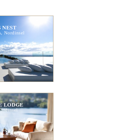
 NEST
s, Nordinsel
E LODGE
ordinsel