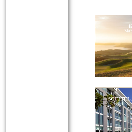
K
Mat
SOFITEL
Au