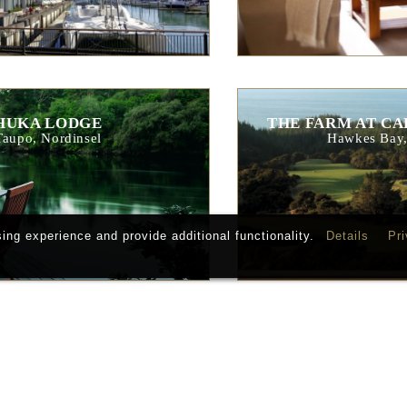
HUKA LODGE
THE FARM AT CA
Taupo, Nordinsel
Hawkes Bay,
ng experience and provide additional functionality.
Details
Pri
RLBOROUGH LODGE
SPLIT APPL
lborough, Südinsel
Abel Tasman Nation