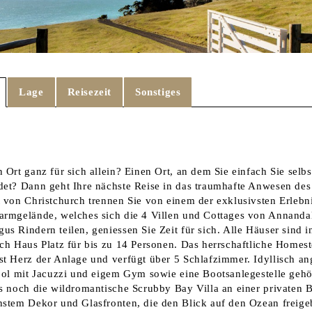
Lage
Reisezeit
Sonstiges
n Ort ganz für sich allein? Einen Ort, an dem Sie einfach Sie sel
det? Dann geht Ihre nächste Reise in das traumhafte Anwesen de
t von Christchurch trennen Sie von einem der exklusivsten Erlebn
armgelände, welches sich die 4 Villen und Cottages von Annandal
s Rindern teilen, geniessen Sie Zeit für sich. Alle Häuser sind in
ach Haus Platz für bis zu 14 Personen. Das herrschaftliche Homes
st Herz der Anlage und verfügt über 5 Schlafzimmer. Idyllisch an
pool mit Jacuzzi und eigem Gym sowie eine Bootsanlegestelle geh
es noch die wildromantische Scrubby Bay Villa an einer privaten 
nstem Dekor und Glasfronten, die den Blick auf den Ozean freig