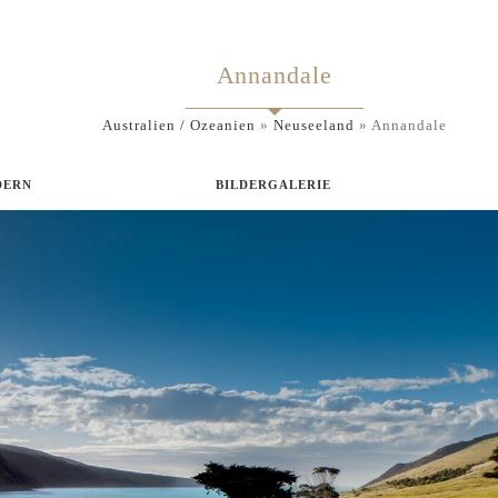
Annandale
Australien / Ozeanien
»
Neuseeland
»
Annandale
DERN
BILDERGALERIE