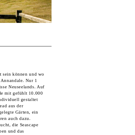
bst sein können und wo
s Annandale. Nur 1
isse Neuseelands. Auf
e mit gefühlt 10.000
dividuell gestaltet
tead aus der
gelegte Gärten, ein
ören auch dazu.
Bucht, die Seascape
eben und das