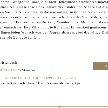
herds Cottage für Paare, die Ihren Honeymoon zelebrieren möcht
ene Erzeugnisse sowie das Fleisch der Rinder und Schafe aus ei
ten Sie Ihre Villa einmal verlassen wollen, so können Sie an eine
teressantes erfahren. Je nachdem wonach Ihnen der Sinn steht könn
lügen und Bootstouren entdecken, Wandern oder Mountainbiken a
r einfach nur Ihre Villa und die Ruhe und Einsamkeit geniessen
Ihnen jeden Wunsch von den Augen ablesen, aber die nötige Disk
ganz wie Zuhause fühlen.
ristchurch
A
26 Stunden
 MÜNCHEN
ERSON / PRO NACHT (BEI DOPPELBELEGUNG)
ariiert je nach Haus / Hauptsaison ab variiert je