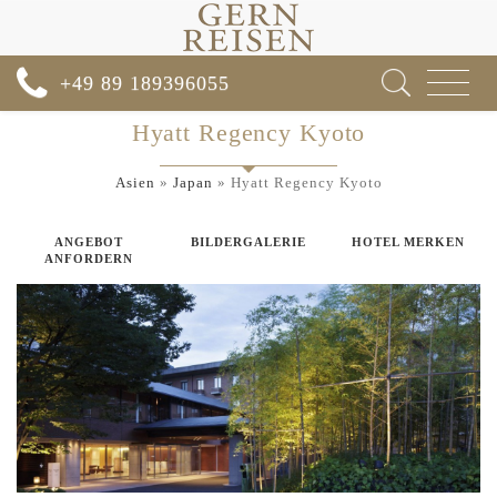
Toggle
+49 89 189396055
navigat
Hyatt Regency Kyoto
Asien
»
Japan
»
Hyatt Regency Kyoto
ANGEBOT
BILDERGALERIE
HOTEL MERKEN
ANFORDERN