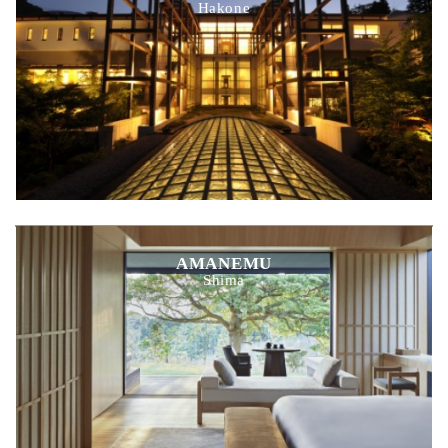
Hakone
AMANEMU
Shima