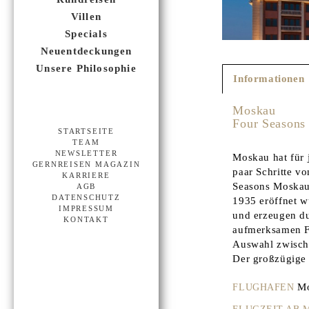
Villen
Specials
Neuentdeckungen
Unsere Philosophie
Informationen
Moskau
Four Seasons
STARTSEITE
TEAM
NEWSLETTER
Moskau hat für 
GERNREISEN MAGAZIN
paar Schritte v
KARRIERE
Seasons Moskau.
AGB
DATENSCHUTZ
1935 eröffnet w
IMPRESSUM
und erzeugen du
KONTAKT
aufmerksamen Fo
Auswahl zwischen
Der großzügige 
Mo
FLUGHAFEN