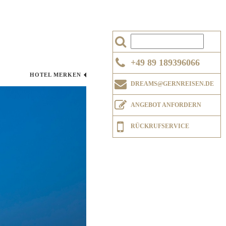
+49 89 189396066
HOTEL MERKEN
DREAMS@GERNREISEN.DE
ANGEBOT ANFORDERN
RÜCKRUFSERVICE