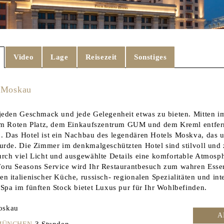
Video
Lage
Reisezeit
Sonstiges
 Moskau
jeden Geschmack und jede Gelegenheit etwas zu bieten. Mitten i
om Roten Platz, dem Einkaufszentrum GUM und dem Kreml entfernt
 Das Hotel ist ein Nachbau des legendären Hotels Moskva, das u
urde. Die Zimmer im denkmalgeschützten Hotel sind stilvoll und 
rch viel Licht und ausgewählte Details eine komfortable Atmosp
ru Seasons Service wird Ihr Restaurantbesuch zum wahren Esserl
 italienischer Küche, russisch- regionalen Spezialitäten und int
Spa im fünften Stock bietet Luxus pur für Ihr Wohlbefinden.
skau
A
3 Stunden