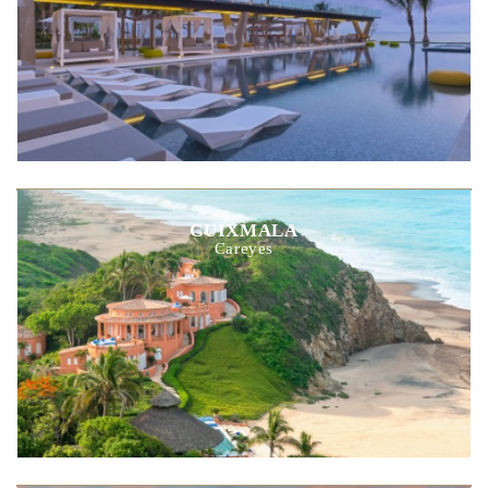
CUIXMALA
Careyes