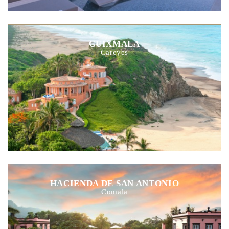
CUIXMALA
Careyes
HACIENDA DE SAN ANTONIO
Comala