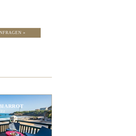
NFRAGEN »
 BIARROT
itz