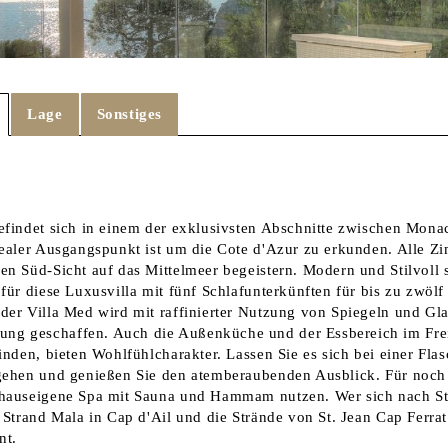
Lage
Sonstiges
efindet sich in einem der exklusivsten Abschnitte zwischen Mona
dealer Ausgangspunkt ist um die Cote d'Azur zu erkunden. Alle Z
en Süd-Sicht auf das Mittelmeer begeistern. Modern und Stilvoll 
für diese Luxusvilla mit fünf Schlafunterkünften für bis zu zwölf
der Villa Med wird mit raffinierter Nutzung von Spiegeln und Gla
g geschaffen. Auch die Außenküche und der Essbereich im Freie
finden, bieten Wohlfühlcharakter. Lassen Sie es sich bei einer Fl
 gehen und genießen Sie den atemberaubenden Ausblick. Für noc
 hauseigene Spa mit Sauna und Hammam nutzen. Wer sich nach St
 Strand Mala in Cap d'Ail und die Strände von St. Jean Cap Ferrat
nt.