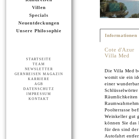
Villen
Specials
Neuentdeckungen
Unsere Philosophie
Informationen
Cote d'Azur
Villa Med
STARTSEITE
TEAM
NEWSLETTER
Die Villa Med b
GERNREISEN MAGAZIN
womit sie ein i
KARRIERE
einer wunderbar
AGB
DATENSCHUTZ
Schlüsselwörter 
IMPRESSUM
Räumlichkeiten 
KONTAKT
Raumwahrnehmun
Poolterrasse be
Weinkeller gut
können Sie das
für den sind der
Autofahrt entfer