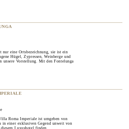
LUNGA
t nur eine Ortsbezeichnung, sie ist ein
ungene Hügel, Zypressen, Weinberge und
 unsere Vorstellung. Mit den Fontelunga
MPERIALE
le
Villa Roma Imperiale ist umgeben von
 in einer exklusiven Gegend unweit von
 diesem Luxushotel finden...