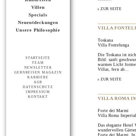
Villen
ZUR SEITE
Specials
Neuentdeckungen
VILLA FONTE
Unsere Philosophie
Toskana
Villa Fontelunga
Die Toskana ist nich
STARTSEITE
Bild: sanft geschw
TEAM
warmes Licht formen
NEWSLETTER
Villas, fern ab...
GERNREISEN MAGAZIN
KARRIERE
ZUR SEITE
AGB
DATENSCHUTZ
IMPRESSUM
KONTAKT
VILLA ROMA I
Forte dei Marmi
Villa Roma Imperia
Das elegante Hotel 
wundervollen Gärten
Forte dei Marmi. In